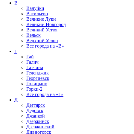
В
Валуйки
Васильево
Великие Луки
Великий Новгород
Великий Устюг
Вельск
Верхний Услон
Все города на
«В»
Г
Гай
Галич
Гатчина
Геленджик
Георгиевск
Голицыно
Горки-2
Все города на
«Г»
Д
Дегтярск
Дедовск
Джанкой
Дзержинск
Дзержинский
Дивногорск