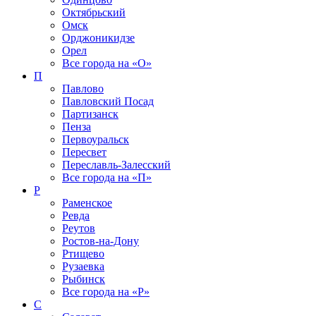
Октябрьский
Омск
Орджоникидзе
Орел
Все города на
«О»
П
Павлово
Павловский Посад
Партизанск
Пенза
Первоуральск
Пересвет
Переславль-Залесский
Все города на
«П»
Р
Раменское
Ревда
Реутов
Ростов-на-Дону
Ртищево
Рузаевка
Рыбинск
Все города на
«Р»
С