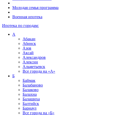
Молодая семья программа
Военная ипотека
Ипотека по городам:
А
Абакан
Абинск
Азов
Аксай
Александров
Алексин
Альметьевск
Все города на
«А»
Б
Баймак
Балабаново
Балаково
Балахна
Балашиха
Балтийск
Барнаул
Все города на
«Б»