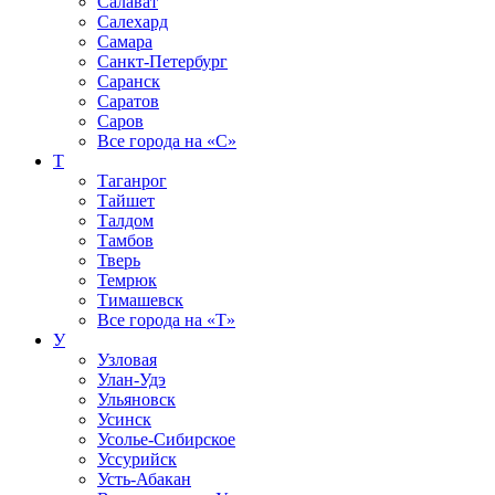
Салават
Салехард
Самара
Санкт-Петербург
Саранск
Саратов
Саров
Все города на
«С»
Т
Таганрог
Тайшет
Талдом
Тамбов
Тверь
Темрюк
Тимашевск
Все города на
«Т»
У
Узловая
Улан-Удэ
Ульяновск
Усинск
Усолье-Сибирское
Уссурийск
Усть-Абакан