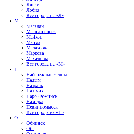
Лиски
Лобня
Все города на
«Л»
М
Магадан
Магнитогорск
Майкоп
Майма
Малаховка
Маркова
Махачкала
Все города на
«М»
Н
Набережные Челны
Надым
Назрань
Нальчик
Наро-Фоминск
Находка
Невинномысск
Все города на
«Н»
О
Обнинск
Обь
Одинцово