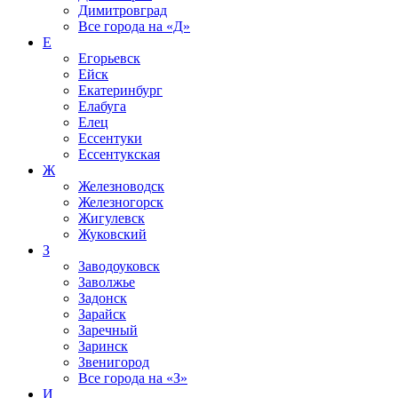
Димитровград
Все города на
«Д»
Е
Егорьевск
Ейск
Екатеринбург
Елабуга
Елец
Ессентуки
Ессентукская
Ж
Железноводск
Железногорск
Жигулевск
Жуковский
З
Заводоуковск
Заволжье
Задонск
Зарайск
Заречный
Заринск
Звенигород
Все города на
«З»
И