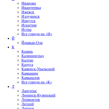
Иваново
Ивантеевка
Ижевск
Излучинск
Иркутск
Искитим
Истра
Все города на
«И»
Й
Йошкар-Ола
К
Казань
Калининград
Калтан
Калуга
Каменск-Уральский
Камышин
Камышлов
Все города на
«К»
Л
Лангепас
Ленинск-Кузнецкий
Лермонтов
Лесной
Липецк