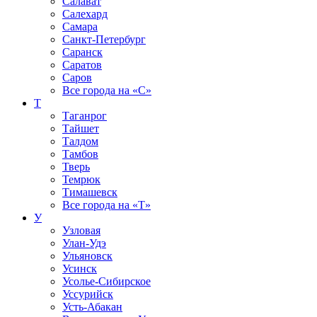
Салават
Салехард
Самара
Санкт-Петербург
Саранск
Саратов
Саров
Все города на
«С»
Т
Таганрог
Тайшет
Талдом
Тамбов
Тверь
Темрюк
Тимашевск
Все города на
«Т»
У
Узловая
Улан-Удэ
Ульяновск
Усинск
Усолье-Сибирское
Уссурийск
Усть-Абакан