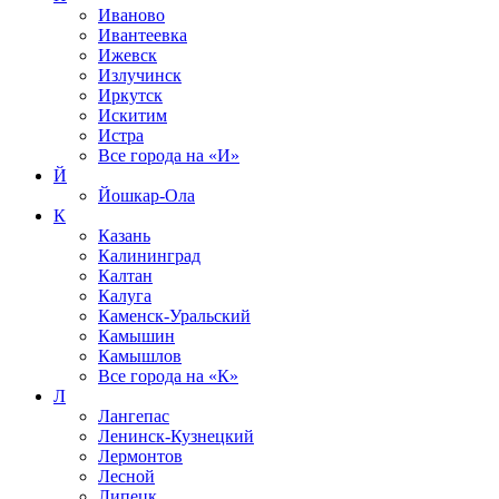
Иваново
Ивантеевка
Ижевск
Излучинск
Иркутск
Искитим
Истра
Все города на
«И»
Й
Йошкар-Ола
К
Казань
Калининград
Калтан
Калуга
Каменск-Уральский
Камышин
Камышлов
Все города на
«К»
Л
Лангепас
Ленинск-Кузнецкий
Лермонтов
Лесной
Липецк