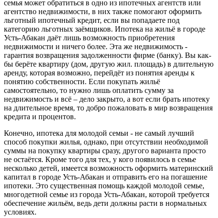
семья может обратиться в одно из ипотечных агентств или
агентство недвижимости, в них также помогают оформить
льготный ипотечный кредит, если вы попадаете под
категорию льготных заёмщиков. Ипотека на жильё в городе
Усть-Абакан даёт лишь возможность приобретения
недвижимости и ничего более. Эта же недвижимость -
гарантия возвращения задолженности фирме (банку). Вы как-
бы берёте квартиру (дом, другую жил. площадь) в длительную
аренду, которая возможно, перейдёт из понятия аренды к
понятию собственности. Если покупать жильё
самостоятельно, то нужно лишь оплатить сумму за
недвижимость и всё – дело закрыто, а вот если брать ипотеку
на длительное время, то добро пожаловать в мир возвращения
кредита и процентов.
Конечно, ипотека для молодой семьи - не самый лучший
способ покупки жилья, однако, при отсутствии необходимой
суммы на покупку квартиры сразу, другого варианта просто
не остаётся. Кроме того для тех, у кого появилось в семье
несколько детей, имеется возможность оформить материнский
капитал в городе Усть-Абакан и отправить его на погашение
ипотеки. Это существенная помощь каждой молодой семье,
многодетной семье из города Усть-Абакан, которой требуется
обеспечение жильём, ведь дети должны расти в нормальных
условиях.