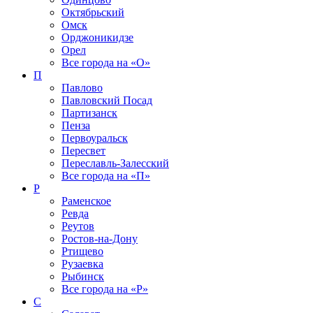
Октябрьский
Омск
Орджоникидзе
Орел
Все города на
«О»
П
Павлово
Павловский Посад
Партизанск
Пенза
Первоуральск
Пересвет
Переславль-Залесский
Все города на
«П»
Р
Раменское
Ревда
Реутов
Ростов-на-Дону
Ртищево
Рузаевка
Рыбинск
Все города на
«Р»
С