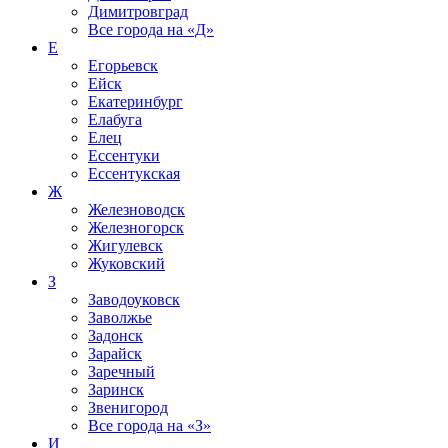
Димитровград
Все города на
«Д»
Е
Егорьевск
Ейск
Екатеринбург
Елабуга
Елец
Ессентуки
Ессентукская
Ж
Железноводск
Железногорск
Жигулевск
Жуковский
З
Заводоуковск
Заволжье
Задонск
Зарайск
Заречный
Заринск
Звенигород
Все города на
«З»
И