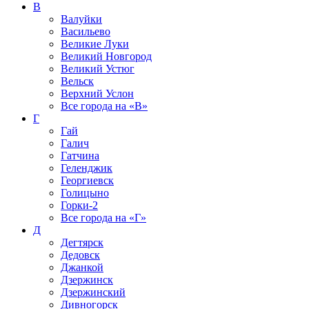
В
Валуйки
Васильево
Великие Луки
Великий Новгород
Великий Устюг
Вельск
Верхний Услон
Все города на
«В»
Г
Гай
Галич
Гатчина
Геленджик
Георгиевск
Голицыно
Горки-2
Все города на
«Г»
Д
Дегтярск
Дедовск
Джанкой
Дзержинск
Дзержинский
Дивногорск