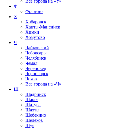
Все города на
«У»
Ф
Фрязино
Х
Хабаровск
Ханты-Мансийск
Химки
Хомутово
Ч
Чайковский
Чебоксары
Челябинск
Чемал
Череповец
Черногорск
Чехов
Все города на
«Ч»
Ш
Шадринск
Шарья
Шатура
Шахты
Шебекино
Шелехов
Шуя