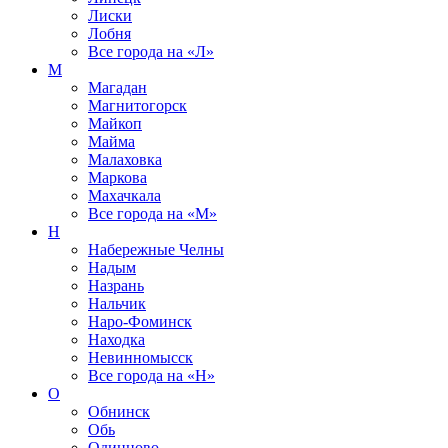
Лиски
Лобня
Все города на
«Л»
М
Магадан
Магнитогорск
Майкоп
Майма
Малаховка
Маркова
Махачкала
Все города на
«М»
Н
Набережные Челны
Надым
Назрань
Нальчик
Наро-Фоминск
Находка
Невинномысск
Все города на
«Н»
О
Обнинск
Обь
Одинцово