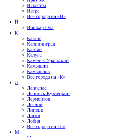
Искитим
Истра
Все города на
«И»
Й
Йошкар-Ола
К
Казань
Калининград
Калтан
Калуга
Каменск-Уральский
Камышин
Камышлов
Все города на
«К»
Л
Лангепас
Ленинск-Кузнецкий
Лермонтов
Лесной
Липецк
Лиски
Лобня
Все города на
«Л»
М