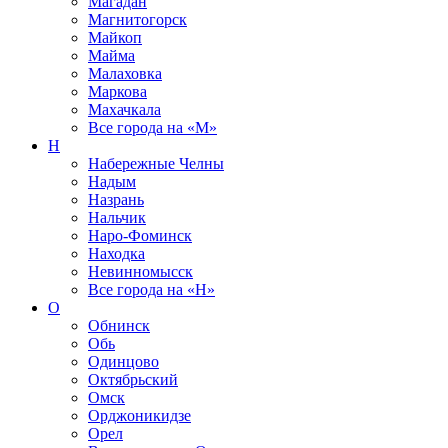
Магадан
Магнитогорск
Майкоп
Майма
Малаховка
Маркова
Махачкала
Все города на
«М»
Н
Набережные Челны
Надым
Назрань
Нальчик
Наро-Фоминск
Находка
Невинномысск
Все города на
«Н»
О
Обнинск
Обь
Одинцово
Октябрьский
Омск
Орджоникидзе
Орел