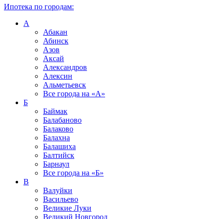
Ипотека по городам:
А
Абакан
Абинск
Азов
Аксай
Александров
Алексин
Альметьевск
Все города на
«А»
Б
Баймак
Балабаново
Балаково
Балахна
Балашиха
Балтийск
Барнаул
Все города на
«Б»
В
Валуйки
Васильево
Великие Луки
Великий Новгород