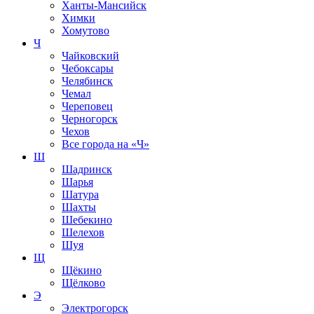
Ханты-Мансийск
Химки
Хомутово
Ч
Чайковский
Чебоксары
Челябинск
Чемал
Череповец
Черногорск
Чехов
Все города на
«Ч»
Ш
Шадринск
Шарья
Шатура
Шахты
Шебекино
Шелехов
Шуя
Щ
Щёкино
Щёлково
Э
Электрогорск