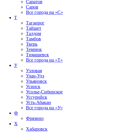
Саратов
Саров
Все города на
«С»
Т
Таганрог
Тайшет
Талдом
Тамбов
Тверь
Темрюк
Тимашевск
Все города на
«Т»
У
Узловая
Улан-Удэ
Ульяновск
Усинск
Усолье-Сибирское
Уссурийск
Усть-Абакан
Все города на
«У»
Ф
Фрязино
Х
Хабаровск