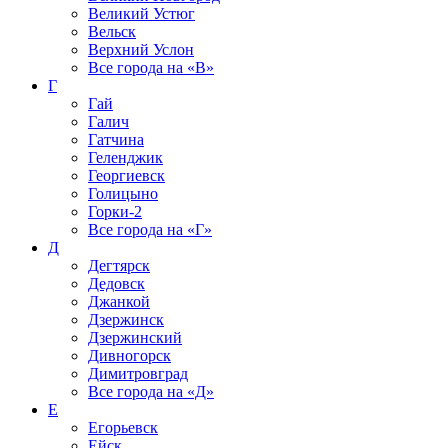
Великий Устюг
Вельск
Верхний Услон
Все города на
«В»
Г
Гай
Галич
Гатчина
Геленджик
Георгиевск
Голицыно
Горки-2
Все города на
«Г»
Д
Дегтярск
Дедовск
Джанкой
Дзержинск
Дзержинский
Дивногорск
Димитровград
Все города на
«Д»
Е
Егорьевск
Ейск