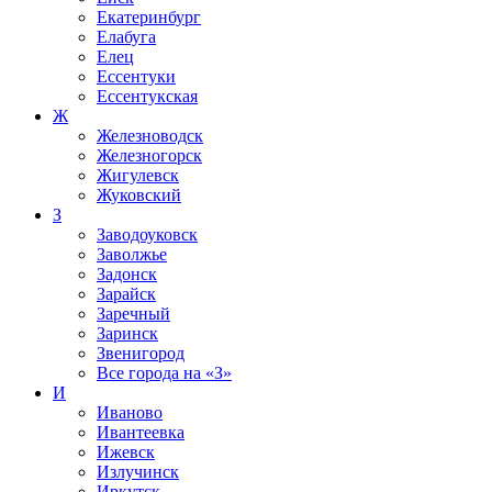
Екатеринбург
Елабуга
Елец
Ессентуки
Ессентукская
Ж
Железноводск
Железногорск
Жигулевск
Жуковский
З
Заводоуковск
Заволжье
Задонск
Зарайск
Заречный
Заринск
Звенигород
Все города на
«З»
И
Иваново
Ивантеевка
Ижевск
Излучинск
Иркутск