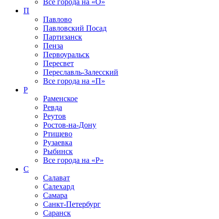
Все города на
«О»
П
Павлово
Павловский Посад
Партизанск
Пенза
Первоуральск
Пересвет
Переславль-Залесский
Все города на
«П»
Р
Раменское
Ревда
Реутов
Ростов-на-Дону
Ртищево
Рузаевка
Рыбинск
Все города на
«Р»
С
Салават
Салехард
Самара
Санкт-Петербург
Саранск