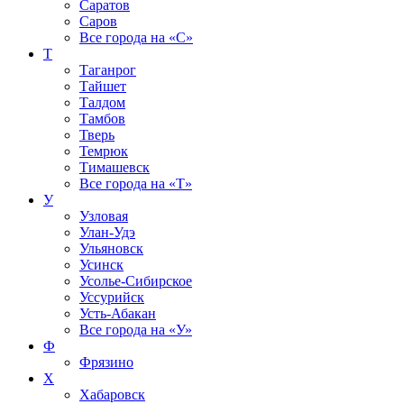
Саратов
Саров
Все города на
«С»
Т
Таганрог
Тайшет
Талдом
Тамбов
Тверь
Темрюк
Тимашевск
Все города на
«Т»
У
Узловая
Улан-Удэ
Ульяновск
Усинск
Усолье-Сибирское
Уссурийск
Усть-Абакан
Все города на
«У»
Ф
Фрязино
Х
Хабаровск