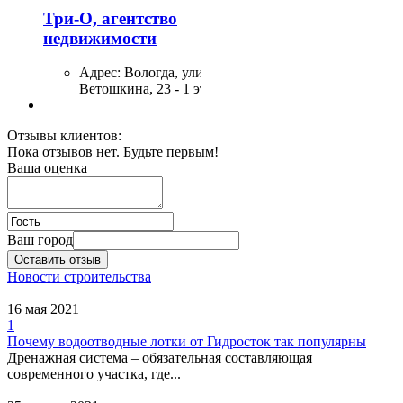
Три-О, агентство
недвижимости
Адрес:
Вологда, улица
Ветошкина, 23 - 1 этаж
Отзывы клиентов:
КБ Рублев
Пока отзывов нет. Будьте первым!
Ваша оценка
Адрес:
Вологда, улица
Козленская, 2 / Марии
Ульяновой, 9
Ваш город
Банк Уралсиб
Оставить отзыв
Новости строительства
Адрес:
Вологда, улица
16 мая 2021
Лермонтова, 33 - 2, 3
1
этаж
Почему водоотводные лотки от Гидросток так популярны
Дренажная система – обязательная составляющая
современного участка, где...
Реал, бюро
недвижимости