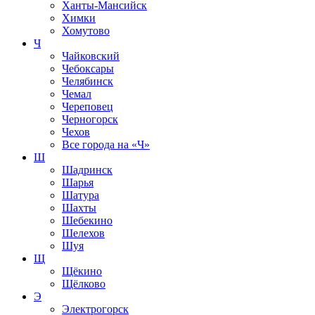
Ханты-Мансийск
Химки
Хомутово
Ч
Чайковский
Чебоксары
Челябинск
Чемал
Череповец
Черногорск
Чехов
Все города на
«Ч»
Ш
Шадринск
Шарья
Шатура
Шахты
Шебекино
Шелехов
Шуя
Щ
Щёкино
Щёлково
Э
Электрогорск