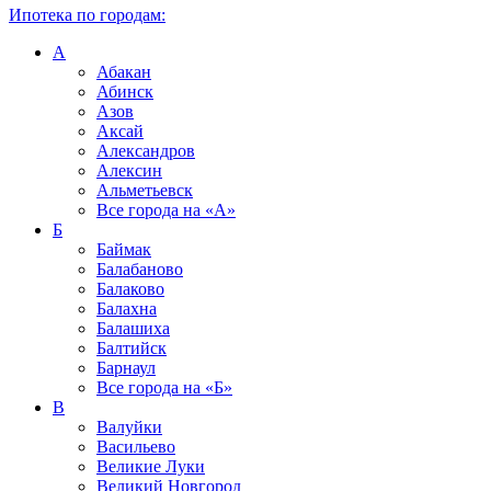
Ипотека по городам:
А
Абакан
Абинск
Азов
Аксай
Александров
Алексин
Альметьевск
Все города на
«А»
Б
Баймак
Балабаново
Балаково
Балахна
Балашиха
Балтийск
Барнаул
Все города на
«Б»
В
Валуйки
Васильево
Великие Луки
Великий Новгород