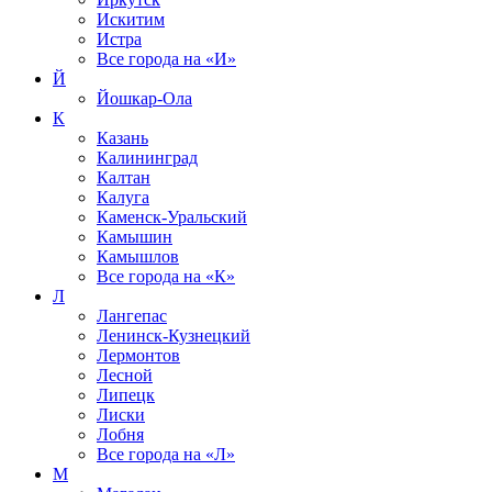
Искитим
Истра
Все города на
«И»
Й
Йошкар-Ола
К
Казань
Калининград
Калтан
Калуга
Каменск-Уральский
Камышин
Камышлов
Все города на
«К»
Л
Лангепас
Ленинск-Кузнецкий
Лермонтов
Лесной
Липецк
Лиски
Лобня
Все города на
«Л»
М