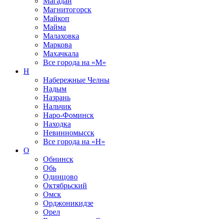
Магадан
Магнитогорск
Майкоп
Майма
Малаховка
Маркова
Махачкала
Все города на
«М»
Н
Набережные Челны
Надым
Назрань
Нальчик
Наро-Фоминск
Находка
Невинномысск
Все города на
«Н»
О
Обнинск
Обь
Одинцово
Октябрьский
Омск
Орджоникидзе
Орел