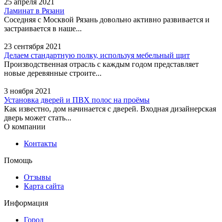
25 апреля 2021
Ламинат в Рязани
Адрес:
Вологда, улица
Соседняя с Москвой Рязань довольно активно развивается и
Челюскинцев, 8 - 1 этаж
застраивается в наше...
23 сентября 2021
Альфа недвижимость,
Делаем стандартную полку, используя мебельный щит
агентство недвижимости
Производственная отрасль с каждым годом представляет
новые деревянные строите...
Адрес:
Вологда, улица
3 ноября 2021
Батюшкова, 7 - 8 офис, 3
Установка дверей и ПВХ полос на проёмы
этаж
Как известно, дом начинается с дверей. Входная дизайнерская
дверь может стать...
О компании
Центр жилья и ипотеки
Столица
Контакты
Адрес:
Вологда, улица
Помощь
Челюскинцев, 7
Отзывы
Карта сайта
КИВИ Недвижимость,
Информация
компания
Город