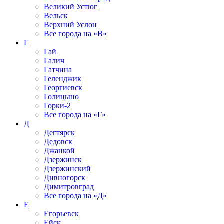
Великий Устюг
Вельск
Верхний Услон
Все города на
«В»
Г
Гай
Галич
Гатчина
Геленджик
Георгиевск
Голицыно
Горки-2
Все города на
«Г»
Д
Дегтярск
Дедовск
Джанкой
Дзержинск
Дзержинский
Дивногорск
Димитровград
Все города на
«Д»
Е
Егорьевск
Ейск