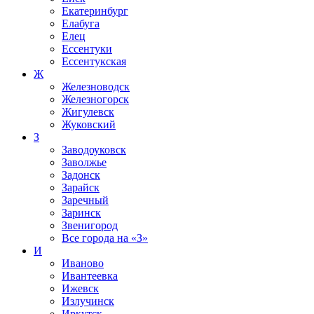
Екатеринбург
Елабуга
Елец
Ессентуки
Ессентукская
Ж
Железноводск
Железногорск
Жигулевск
Жуковский
З
Заводоуковск
Заволжье
Задонск
Зарайск
Заречный
Заринск
Звенигород
Все города на
«З»
И
Иваново
Ивантеевка
Ижевск
Излучинск
Иркутск