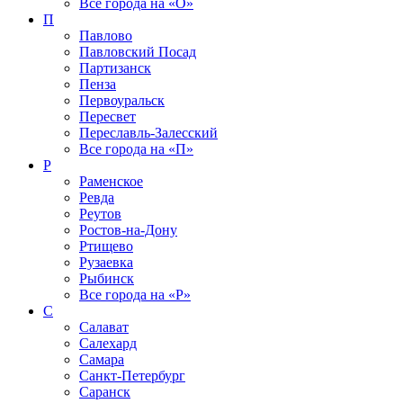
Все города на
«О»
П
Павлово
Павловский Посад
Партизанск
Пенза
Первоуральск
Пересвет
Переславль-Залесский
Все города на
«П»
Р
Раменское
Ревда
Реутов
Ростов-на-Дону
Ртищево
Рузаевка
Рыбинск
Все города на
«Р»
С
Салават
Салехард
Самара
Санкт-Петербург
Саранск