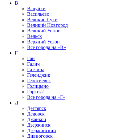
В
Валуйки
Васильево
Великие Луки
Великий Новгород
Великий Устюг
Вельск
Верхний Услон
Все города на
«В»
Г
Гай
Галич
Гатчина
Геленджик
Георгиевск
Голицыно
Горки-2
Все города на
«Г»
Д
Дегтярск
Дедовск
Джанкой
Дзержинск
Дзержинский
Дивногорск