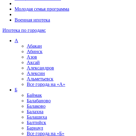
Молодая семья программа
Военная ипотека
Ипотека по городам:
А
Абакан
Абинск
Азов
Аксай
Александров
Алексин
Альметьевск
Все города на
«А»
Б
Баймак
Балабаново
Балаково
Балахна
Балашиха
Балтийск
Барнаул
Все города на
«Б»