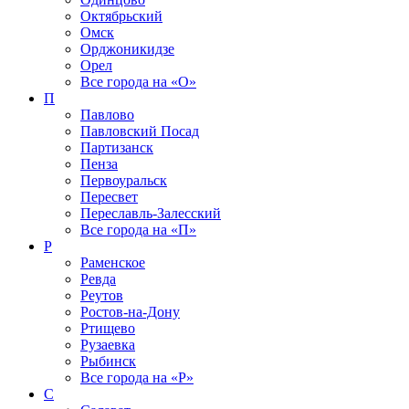
Октябрьский
Омск
Орджоникидзе
Орел
Все города на
«О»
П
Павлово
Павловский Посад
Партизанск
Пенза
Первоуральск
Пересвет
Переславль-Залесский
Все города на
«П»
Р
Раменское
Ревда
Реутов
Ростов-на-Дону
Ртищево
Рузаевка
Рыбинск
Все города на
«Р»
С