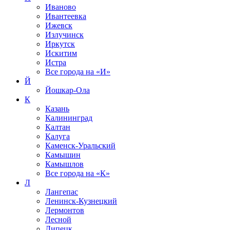
Иваново
Ивантеевка
Ижевск
Излучинск
Иркутск
Искитим
Истра
Все города на
«И»
Й
Йошкар-Ола
К
Казань
Калининград
Калтан
Калуга
Каменск-Уральский
Камышин
Камышлов
Все города на
«К»
Л
Лангепас
Ленинск-Кузнецкий
Лермонтов
Лесной
Липецк