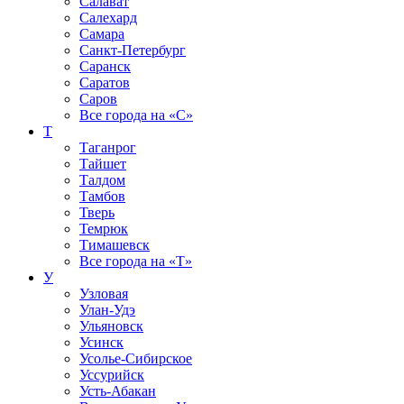
Салават
Салехард
Самара
Санкт-Петербург
Саранск
Саратов
Саров
Все города на
«С»
Т
Таганрог
Тайшет
Талдом
Тамбов
Тверь
Темрюк
Тимашевск
Все города на
«Т»
У
Узловая
Улан-Удэ
Ульяновск
Усинск
Усолье-Сибирское
Уссурийск
Усть-Абакан