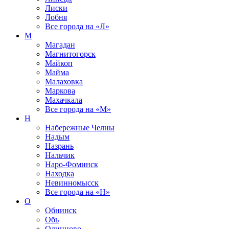
Лиски
Лобня
Все города на
«Л»
М
Магадан
Магнитогорск
Майкоп
Майма
Малаховка
Маркова
Махачкала
Все города на
«М»
Н
Набережные Челны
Надым
Назрань
Нальчик
Наро-Фоминск
Находка
Невинномысск
Все города на
«Н»
О
Обнинск
Обь
Одинцово