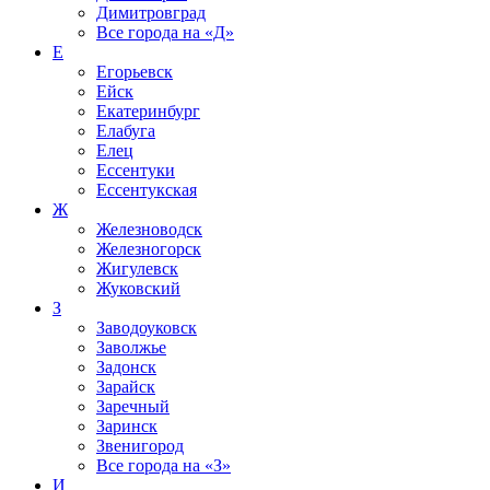
Димитровград
Все города на
«Д»
Е
Егорьевск
Ейск
Екатеринбург
Елабуга
Елец
Ессентуки
Ессентукская
Ж
Железноводск
Железногорск
Жигулевск
Жуковский
З
Заводоуковск
Заволжье
Задонск
Зарайск
Заречный
Заринск
Звенигород
Все города на
«З»
И