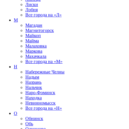
Лиски
Лобня
Все города на
«Л»
М
Магадан
Магнитогорск
Майкоп
Майма
Малаховка
Маркова
Махачкала
Все города на
«М»
Н
Набережные Челны
Надым
Назрань
Нальчик
Наро-Фоминск
Находка
Невинномысск
Все города на
«Н»
О
Обнинск
Обь
Одинцово