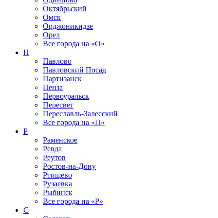
Октябрьский
Омск
Орджоникидзе
Орел
Все города на
«О»
П
Павлово
Павловский Посад
Партизанск
Пенза
Первоуральск
Пересвет
Переславль-Залесский
Все города на
«П»
Р
Раменское
Ревда
Реутов
Ростов-на-Дону
Ртищево
Рузаевка
Рыбинск
Все города на
«Р»
С