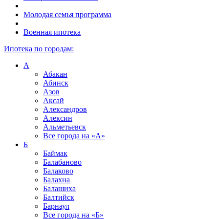
Молодая семья программа
Военная ипотека
Ипотека по городам:
А
Абакан
Абинск
Азов
Аксай
Александров
Алексин
Альметьевск
Все города на
«А»
Б
Баймак
Балабаново
Балаково
Балахна
Балашиха
Балтийск
Барнаул
Все города на
«Б»