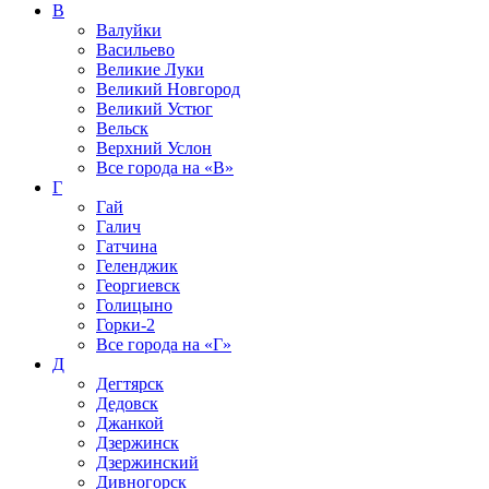
В
Валуйки
Васильево
Великие Луки
Великий Новгород
Великий Устюг
Вельск
Верхний Услон
Все города на
«В»
Г
Гай
Галич
Гатчина
Геленджик
Георгиевск
Голицыно
Горки-2
Все города на
«Г»
Д
Дегтярск
Дедовск
Джанкой
Дзержинск
Дзержинский
Дивногорск