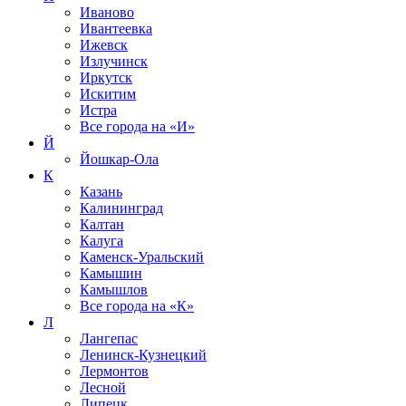
Иваново
Ивантеевка
Ижевск
Излучинск
Иркутск
Искитим
Истра
Все города на
«И»
Й
Йошкар-Ола
К
Казань
Калининград
Калтан
Калуга
Каменск-Уральский
Камышин
Камышлов
Все города на
«К»
Л
Лангепас
Ленинск-Кузнецкий
Лермонтов
Лесной
Липецк