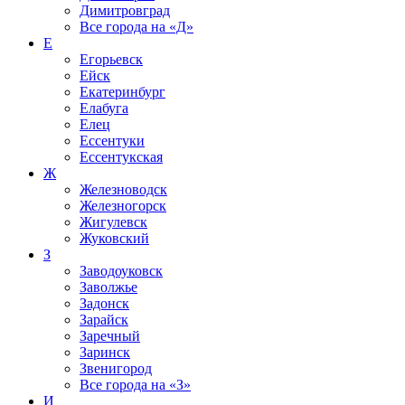
Димитровград
Все города на
«Д»
Е
Егорьевск
Ейск
Екатеринбург
Елабуга
Елец
Ессентуки
Ессентукская
Ж
Железноводск
Железногорск
Жигулевск
Жуковский
З
Заводоуковск
Заволжье
Задонск
Зарайск
Заречный
Заринск
Звенигород
Все города на
«З»
И