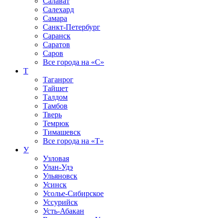
Салават
Салехард
Самара
Санкт-Петербург
Саранск
Саратов
Саров
Все города на
«С»
Т
Таганрог
Тайшет
Талдом
Тамбов
Тверь
Темрюк
Тимашевск
Все города на
«Т»
У
Узловая
Улан-Удэ
Ульяновск
Усинск
Усолье-Сибирское
Уссурийск
Усть-Абакан