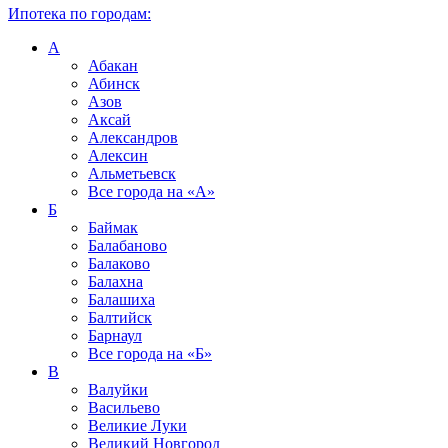
Ипотека по городам:
А
Абакан
Абинск
Азов
Аксай
Александров
Алексин
Альметьевск
Все города на
«А»
Б
Баймак
Балабаново
Балаково
Балахна
Балашиха
Балтийск
Барнаул
Все города на
«Б»
В
Валуйки
Васильево
Великие Луки
Великий Новгород