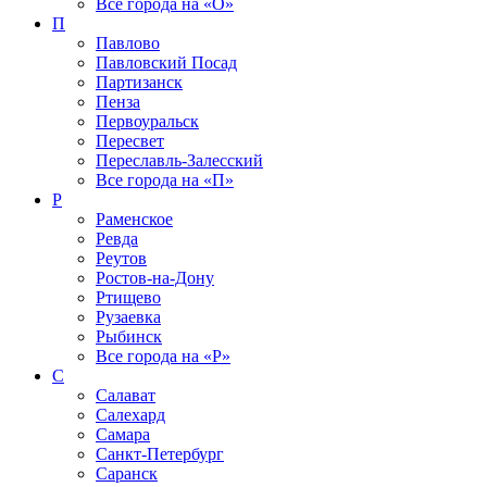
Все города на
«О»
П
Павлово
Павловский Посад
Партизанск
Пенза
Первоуральск
Пересвет
Переславль-Залесский
Все города на
«П»
Р
Раменское
Ревда
Реутов
Ростов-на-Дону
Ртищево
Рузаевка
Рыбинск
Все города на
«Р»
С
Салават
Салехард
Самара
Санкт-Петербург
Саранск