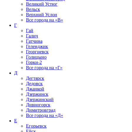
Великий Устюг
Вельск
Верхний Услон
Все города на
«В»
Г
Гай
Галич
Гатчина
Геленджик
Георгиевск
Голицыно
Горки-2
Все города на
«Г»
Д
Дегтярск
Дедовск
Джанкой
Дзержинск
Дзержинский
Дивногорск
Димитровград
Все города на
«Д»
Е
Егорьевск
Ейск