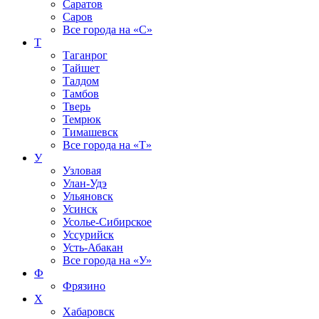
Саратов
Саров
Все города на
«С»
Т
Таганрог
Тайшет
Талдом
Тамбов
Тверь
Темрюк
Тимашевск
Все города на
«Т»
У
Узловая
Улан-Удэ
Ульяновск
Усинск
Усолье-Сибирское
Уссурийск
Усть-Абакан
Все города на
«У»
Ф
Фрязино
Х
Хабаровск