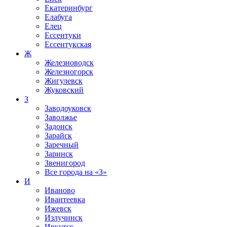
Екатеринбург
Елабуга
Елец
Ессентуки
Ессентукская
Ж
Железноводск
Железногорск
Жигулевск
Жуковский
З
Заводоуковск
Заволжье
Задонск
Зарайск
Заречный
Заринск
Звенигород
Все города на
«З»
И
Иваново
Ивантеевка
Ижевск
Излучинск
Иркутск