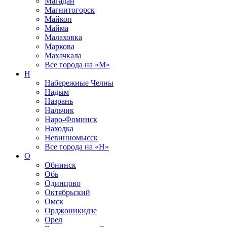
Магадан
Магнитогорск
Майкоп
Майма
Малаховка
Маркова
Махачкала
Все города на
«М»
Н
Набережные Челны
Надым
Назрань
Нальчик
Наро-Фоминск
Находка
Невинномысск
Все города на
«Н»
О
Обнинск
Обь
Одинцово
Октябрьский
Омск
Орджоникидзе
Орел