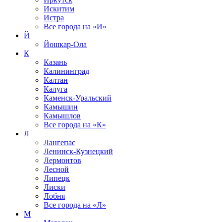
Искитим
Истра
Все города на
«И»
Й
Йошкар-Ола
К
Казань
Калининград
Калтан
Калуга
Каменск-Уральский
Камышин
Камышлов
Все города на
«К»
Л
Лангепас
Ленинск-Кузнецкий
Лермонтов
Лесной
Липецк
Лиски
Лобня
Все города на
«Л»
М