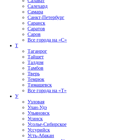
Салават
Салехард
Самара
Санкт-Петербург
Саранск
Саратов
Саров
Все города на
«С»
Т
Таганрог
Тайшет
Талдом
Тамбов
Тверь
Темрюк
Тимашевск
Все города на
«Т»
У
Узловая
Улан-Удэ
Ульяновск
Усинск
Усолье-Сибирское
Уссурийск
Усть-Абакан