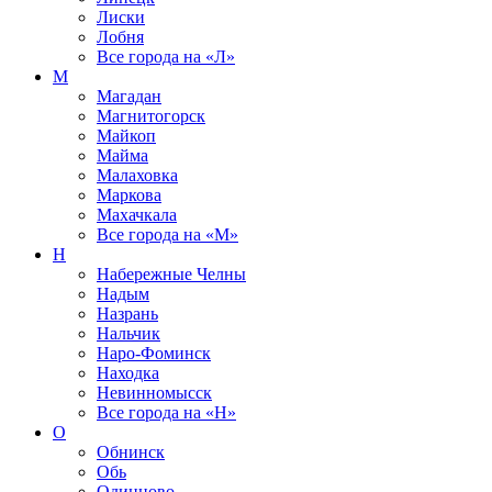
Лиски
Лобня
Все города на
«Л»
М
Магадан
Магнитогорск
Майкоп
Майма
Малаховка
Маркова
Махачкала
Все города на
«М»
Н
Набережные Челны
Надым
Назрань
Нальчик
Наро-Фоминск
Находка
Невинномысск
Все города на
«Н»
О
Обнинск
Обь
Одинцово