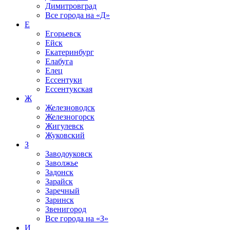
Димитровград
Все города на
«Д»
Е
Егорьевск
Ейск
Екатеринбург
Елабуга
Елец
Ессентуки
Ессентукская
Ж
Железноводск
Железногорск
Жигулевск
Жуковский
З
Заводоуковск
Заволжье
Задонск
Зарайск
Заречный
Заринск
Звенигород
Все города на
«З»
И