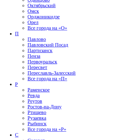
Октябрьский
Омск
Орджоникидзе
Орел
Все города на
«О»
П
Павлово
Павловский Посад
Партизанск
Пенза
Первоуральск
Пересвет
Переславль-Залесский
Все города на
«П»
Р
Раменское
Ревда
Реутов
Ростов-на-Дону
Ртищево
Рузаевка
Рыбинск
Все города на
«Р»
С