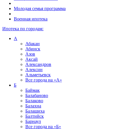
Молодая семья программа
Военная ипотека
Ипотека по городам:
А
Абакан
Абинск
Азов
Аксай
Александров
Алексин
Альметьевск
Все города на
«А»
Б
Баймак
Балабаново
Балаково
Балахна
Балашиха
Балтийск
Барнаул
Все города на
«Б»