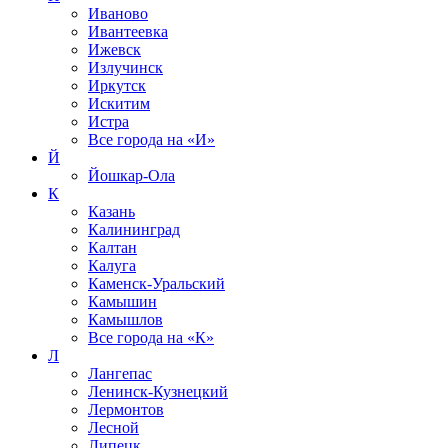
Иваново
Ивантеевка
Ижевск
Излучинск
Иркутск
Искитим
Истра
Все города на
«И»
Й
Йошкар-Ола
К
Казань
Калининград
Калтан
Калуга
Каменск-Уральский
Камышин
Камышлов
Все города на
«К»
Л
Лангепас
Ленинск-Кузнецкий
Лермонтов
Лесной
Липецк