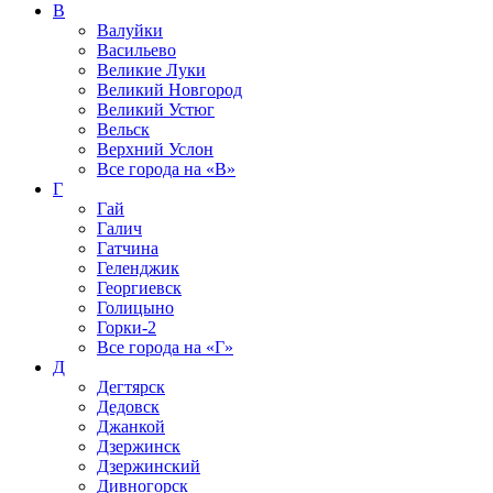
В
Валуйки
Васильево
Великие Луки
Великий Новгород
Великий Устюг
Вельск
Верхний Услон
Все города на
«В»
Г
Гай
Галич
Гатчина
Геленджик
Георгиевск
Голицыно
Горки-2
Все города на
«Г»
Д
Дегтярск
Дедовск
Джанкой
Дзержинск
Дзержинский
Дивногорск