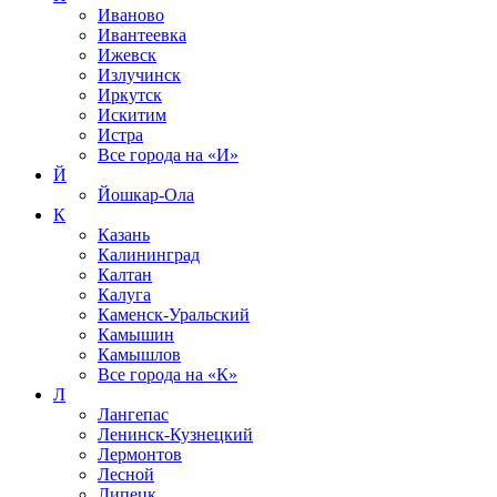
Иваново
Ивантеевка
Ижевск
Излучинск
Иркутск
Искитим
Истра
Все города на
«И»
Й
Йошкар-Ола
К
Казань
Калининград
Калтан
Калуга
Каменск-Уральский
Камышин
Камышлов
Все города на
«К»
Л
Лангепас
Ленинск-Кузнецкий
Лермонтов
Лесной
Липецк