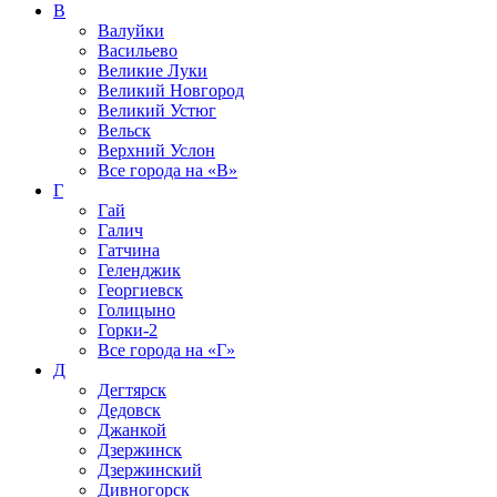
В
Валуйки
Васильево
Великие Луки
Великий Новгород
Великий Устюг
Вельск
Верхний Услон
Все города на
«В»
Г
Гай
Галич
Гатчина
Геленджик
Георгиевск
Голицыно
Горки-2
Все города на
«Г»
Д
Дегтярск
Дедовск
Джанкой
Дзержинск
Дзержинский
Дивногорск