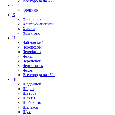
Все города на
«У»
Ф
Фрязино
Х
Хабаровск
Ханты-Мансийск
Химки
Хомутово
Ч
Чайковский
Чебоксары
Челябинск
Чемал
Череповец
Черногорск
Чехов
Все города на
«Ч»
Ш
Шадринск
Шарья
Шатура
Шахты
Шебекино
Шелехов
Шуя