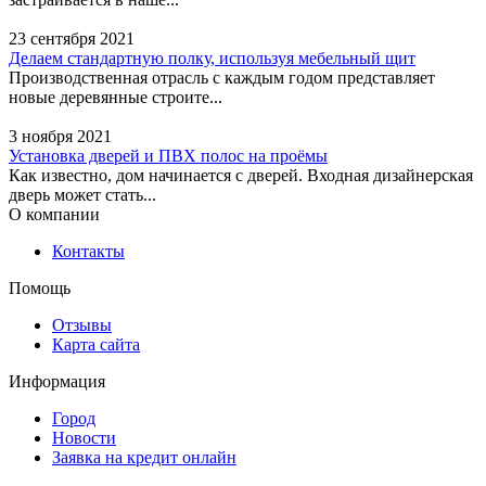
Парковая, 14 - 21 офис, 2
этаж
23 сентября 2021
Делаем стандартную полку, используя мебельный щит
Производственная отрасль с каждым годом представляет
новые деревянные строите...
3 ноября 2021
Установка дверей и ПВХ полос на проёмы
Как известно, дом начинается с дверей. Входная дизайнерская
дверь может стать...
О компании
Контакты
Оника, агентство
Помощь
недвижимости
Отзывы
Адрес:
Сургут, улица
Карта сайта
Ленина проспект, 62 -
362 офис
Информация
Город
Новости
Заявка на кредит онлайн