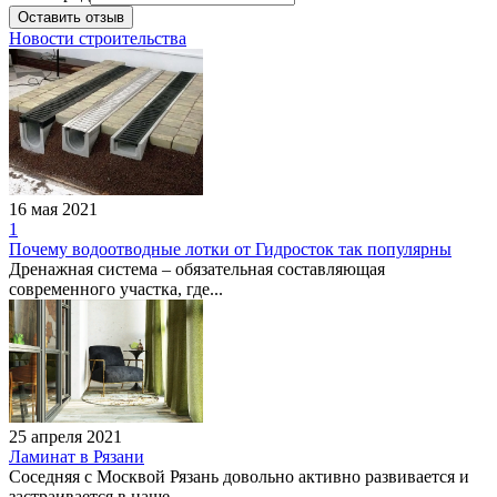
Оставить отзыв
Новости строительства
Удача, агентство
недвижимости
Адрес:
Сургут, улица
Губкина, 18 - 1 этаж
16 мая 2021
1
Почему водоотводные лотки от Гидросток так популярны
Дренажная система – обязательная составляющая
современного участка, где...
АКАДЕМИЯ, агентство
недвижимости
25 апреля 2021
недвижимости
Ламинат в Рязани
Соседняя с Москвой Рязань довольно активно развивается и
Адрес:
Сургут, улица
застраивается в наше...