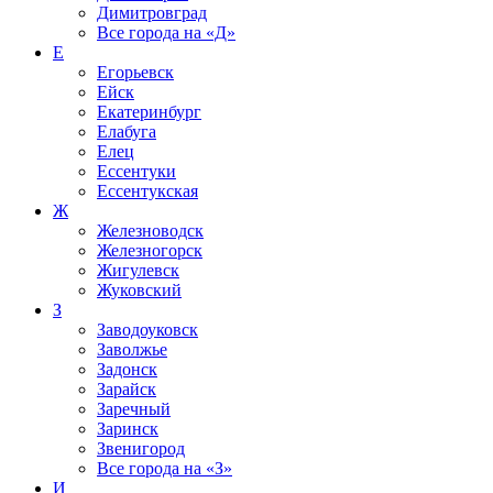
Димитровград
Все города на
«Д»
Е
Егорьевск
Ейск
Екатеринбург
Елабуга
Елец
Ессентуки
Ессентукская
Ж
Железноводск
Железногорск
Жигулевск
Жуковский
З
Заводоуковск
Заволжье
Задонск
Зарайск
Заречный
Заринск
Звенигород
Все города на
«З»
И