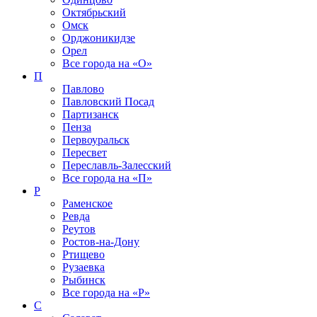
Октябрьский
Омск
Орджоникидзе
Орел
Все города на
«О»
П
Павлово
Павловский Посад
Партизанск
Пенза
Первоуральск
Пересвет
Переславль-Залесский
Все города на
«П»
Р
Раменское
Ревда
Реутов
Ростов-на-Дону
Ртищево
Рузаевка
Рыбинск
Все города на
«Р»
С