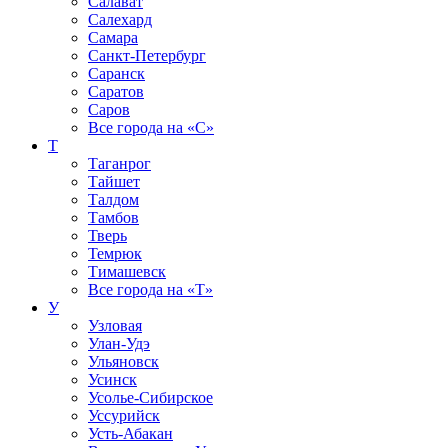
Салават
Салехард
Самара
Санкт-Петербург
Саранск
Саратов
Саров
Все города на
«С»
Т
Таганрог
Тайшет
Талдом
Тамбов
Тверь
Темрюк
Тимашевск
Все города на
«Т»
У
Узловая
Улан-Удэ
Ульяновск
Усинск
Усолье-Сибирское
Уссурийск
Усть-Абакан