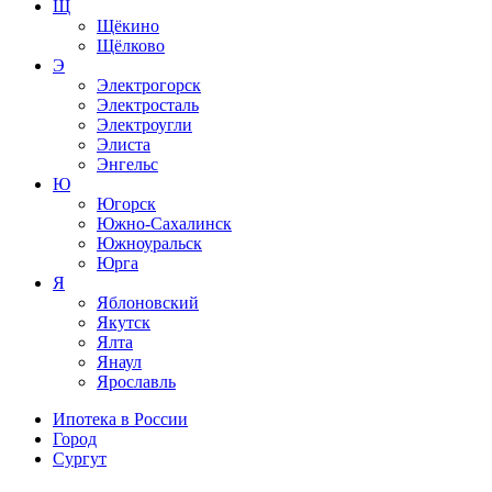
Щ
Щёкино
Щёлково
Э
Электрогорск
Электросталь
Электроугли
Элиста
Энгельс
Ю
Югорск
Южно-Сахалинск
Южноуральск
Юрга
Я
Яблоновский
Якутск
Ялта
Янаул
Ярославль
Ипотека в России
Город
Сургут