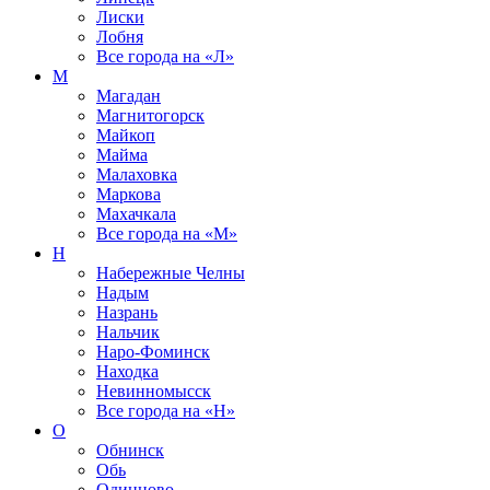
Лиски
Лобня
Все города на
«Л»
М
Магадан
Магнитогорск
Майкоп
Майма
Малаховка
Маркова
Махачкала
Все города на
«М»
Н
Набережные Челны
Надым
Назрань
Нальчик
Наро-Фоминск
Находка
Невинномысск
Все города на
«Н»
О
Обнинск
Обь
Одинцово