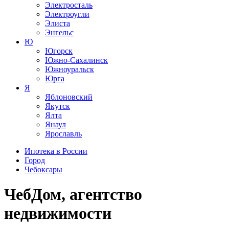
Электросталь
Электроугли
Элиста
Энгельс
Ю
Югорск
Южно-Сахалинск
Южноуральск
Юрга
Я
Яблоновский
Якутск
Ялта
Янаул
Ярославль
Ипотека в России
Город
Чебоксары
ЧебДом, агентство
недвижимости