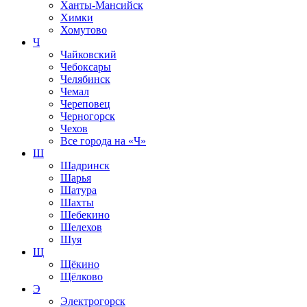
Ханты-Мансийск
Химки
Хомутово
Ч
Чайковский
Чебоксары
Челябинск
Чемал
Череповец
Черногорск
Чехов
Все города на
«Ч»
Ш
Шадринск
Шарья
Шатура
Шахты
Шебекино
Шелехов
Шуя
Щ
Щёкино
Щёлково
Э
Электрогорск