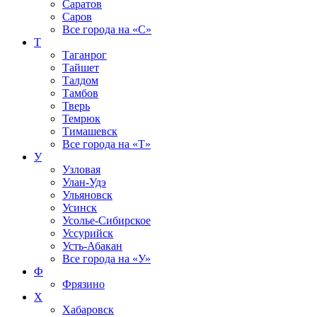
Саратов
Саров
Все города на
«С»
Т
Таганрог
Тайшет
Талдом
Тамбов
Тверь
Темрюк
Тимашевск
Все города на
«Т»
У
Узловая
Улан-Удэ
Ульяновск
Усинск
Усолье-Сибирское
Уссурийск
Усть-Абакан
Все города на
«У»
Ф
Фрязино
Х
Хабаровск