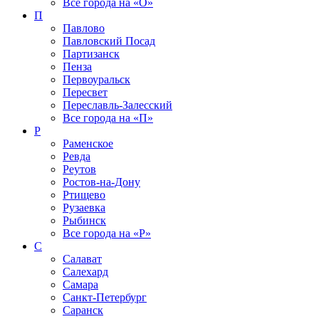
Все города на
«О»
П
Павлово
Павловский Посад
Партизанск
Пенза
Первоуральск
Пересвет
Переславль-Залесский
Все города на
«П»
Р
Раменское
Ревда
Реутов
Ростов-на-Дону
Ртищево
Рузаевка
Рыбинск
Все города на
«Р»
С
Салават
Салехард
Самара
Санкт-Петербург
Саранск