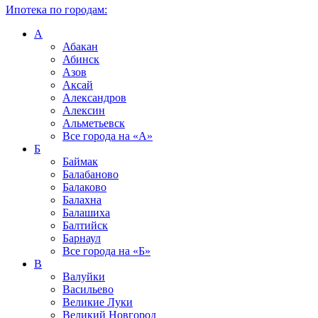
Ипотека по городам:
А
Абакан
Абинск
Азов
Аксай
Александров
Алексин
Альметьевск
Все города на
«А»
Б
Баймак
Балабаново
Балаково
Балахна
Балашиха
Балтийск
Барнаул
Все города на
«Б»
В
Валуйки
Васильево
Великие Луки
Великий Новгород