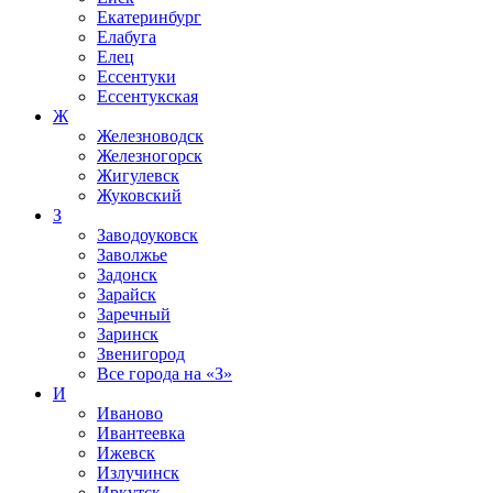
Екатеринбург
Елабуга
Елец
Ессентуки
Ессентукская
Ж
Железноводск
Железногорск
Жигулевск
Жуковский
З
Заводоуковск
Заволжье
Задонск
Зарайск
Заречный
Заринск
Звенигород
Все города на
«З»
И
Иваново
Ивантеевка
Ижевск
Излучинск
Иркутск