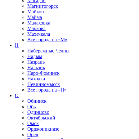
Магадан
Магнитогорск
Майкоп
Майма
Малаховка
Маркова
Махачкала
Все города на
«М»
Н
Набережные Челны
Надым
Назрань
Нальчик
Наро-Фоминск
Находка
Невинномысск
Все города на
«Н»
О
Обнинск
Обь
Одинцово
Октябрьский
Омск
Орджоникидзе
Орел