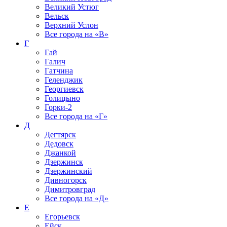
Великий Устюг
Вельск
Верхний Услон
Все города на
«В»
Г
Гай
Галич
Гатчина
Геленджик
Георгиевск
Голицыно
Горки-2
Все города на
«Г»
Д
Дегтярск
Дедовск
Джанкой
Дзержинск
Дзержинский
Дивногорск
Димитровград
Все города на
«Д»
Е
Егорьевск
Ейск