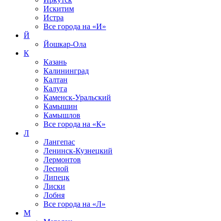
Искитим
Истра
Все города на
«И»
Й
Йошкар-Ола
К
Казань
Калининград
Калтан
Калуга
Каменск-Уральский
Камышин
Камышлов
Все города на
«К»
Л
Лангепас
Ленинск-Кузнецкий
Лермонтов
Лесной
Липецк
Лиски
Лобня
Все города на
«Л»
М