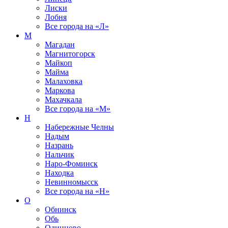
Лиски
Лобня
Все города на
«Л»
М
Магадан
Магнитогорск
Майкоп
Майма
Малаховка
Маркова
Махачкала
Все города на
«М»
Н
Набережные Челны
Надым
Назрань
Нальчик
Наро-Фоминск
Находка
Невинномысск
Все города на
«Н»
О
Обнинск
Обь
Одинцово