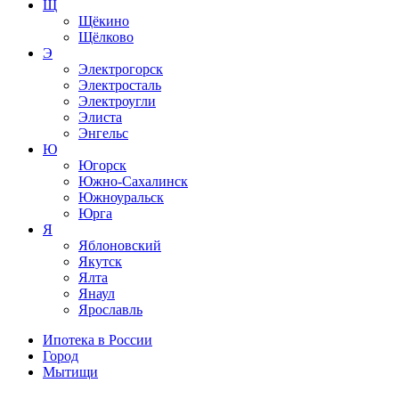
Щ
Щёкино
Щёлково
Э
Электрогорск
Электросталь
Электроугли
Элиста
Энгельс
Ю
Югорск
Южно-Сахалинск
Южноуральск
Юрга
Я
Яблоновский
Якутск
Ялта
Янаул
Ярославль
Ипотека в России
Город
Мытищи