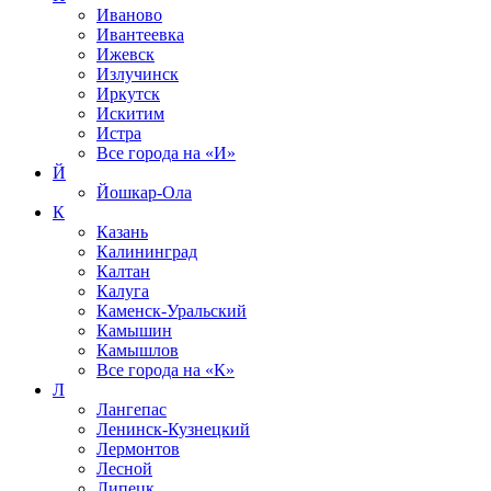
Иваново
Ивантеевка
Ижевск
Излучинск
Иркутск
Искитим
Истра
Все города на
«И»
Й
Йошкар-Ола
К
Казань
Калининград
Калтан
Калуга
Каменск-Уральский
Камышин
Камышлов
Все города на
«К»
Л
Лангепас
Ленинск-Кузнецкий
Лермонтов
Лесной
Липецк