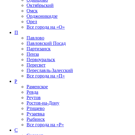
Октябрьский
Омск
Орджоникидзе
Орел
Все города на
«О»
П
Павлово
Павловский Посад
Партизанск
Пенза
Первоуральск
Пересвет
Переславль-Залесский
Все города на
«П»
Р
Раменское
Ревда
Реутов
Ростов-на-Дону
Ртищево
Рузаевка
Рыбинск
Все города на
«Р»
С