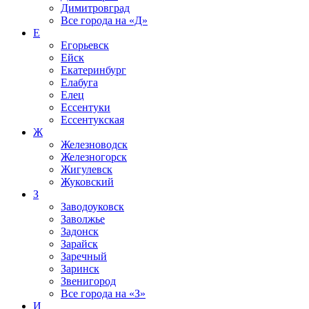
Димитровград
Все города на
«Д»
Е
Егорьевск
Ейск
Екатеринбург
Елабуга
Елец
Ессентуки
Ессентукская
Ж
Железноводск
Железногорск
Жигулевск
Жуковский
З
Заводоуковск
Заволжье
Задонск
Зарайск
Заречный
Заринск
Звенигород
Все города на
«З»
И