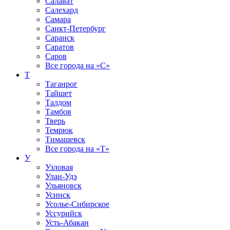
Салават
Салехард
Самара
Санкт-Петербург
Саранск
Саратов
Саров
Все города на
«С»
Т
Таганрог
Тайшет
Талдом
Тамбов
Тверь
Темрюк
Тимашевск
Все города на
«Т»
У
Узловая
Улан-Удэ
Ульяновск
Усинск
Усолье-Сибирское
Уссурийск
Усть-Абакан