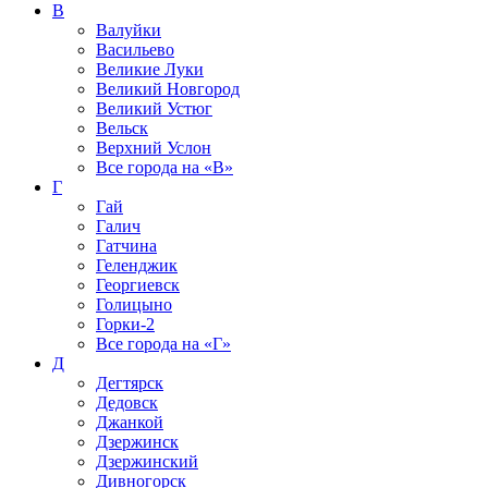
В
Валуйки
Васильево
Великие Луки
Великий Новгород
Великий Устюг
Вельск
Верхний Услон
Все города на
«В»
Г
Гай
Галич
Гатчина
Геленджик
Георгиевск
Голицыно
Горки-2
Все города на
«Г»
Д
Дегтярск
Дедовск
Джанкой
Дзержинск
Дзержинский
Дивногорск