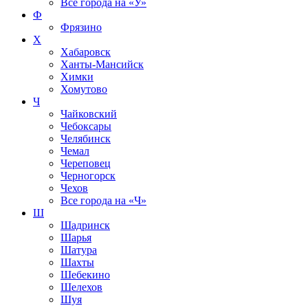
Все города на
«У»
Ф
Фрязино
Х
Хабаровск
Ханты-Мансийск
Химки
Хомутово
Ч
Чайковский
Чебоксары
Челябинск
Чемал
Череповец
Черногорск
Чехов
Все города на
«Ч»
Ш
Шадринск
Шарья
Шатура
Шахты
Шебекино
Шелехов
Шуя