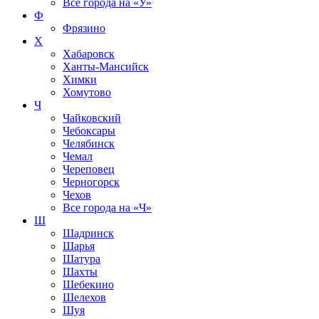
Все города на
«У»
Ф
Фрязино
Х
Хабаровск
Ханты-Мансийск
Химки
Хомутово
Ч
Чайковский
Чебоксары
Челябинск
Чемал
Череповец
Черногорск
Чехов
Все города на
«Ч»
Ш
Шадринск
Шарья
Шатура
Шахты
Шебекино
Шелехов
Шуя