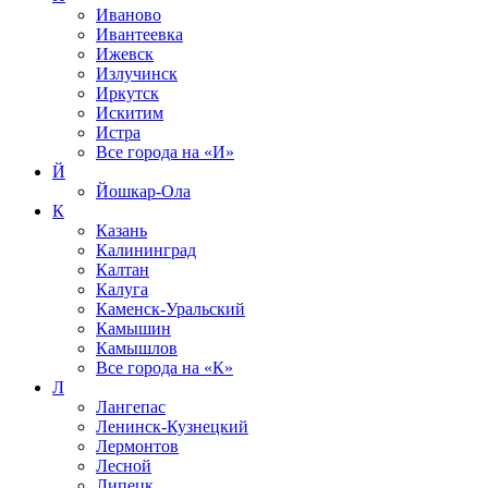
Иваново
Ивантеевка
Ижевск
Излучинск
Иркутск
Искитим
Истра
Все города на
«И»
Й
Йошкар-Ола
К
Казань
Калининград
Калтан
Калуга
Каменск-Уральский
Камышин
Камышлов
Все города на
«К»
Л
Лангепас
Ленинск-Кузнецкий
Лермонтов
Лесной
Липецк