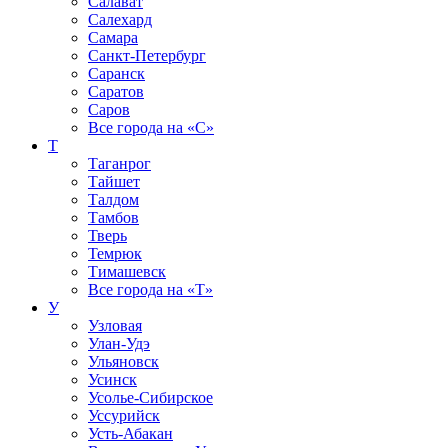
Салават
Салехард
Самара
Санкт-Петербург
Саранск
Саратов
Саров
Все города на
«С»
Т
Таганрог
Тайшет
Талдом
Тамбов
Тверь
Темрюк
Тимашевск
Все города на
«Т»
У
Узловая
Улан-Удэ
Ульяновск
Усинск
Усолье-Сибирское
Уссурийск
Усть-Абакан