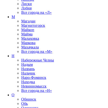
Лиски
Лобня
Все города на
«Л»
М
Магадан
Магнитогорск
Майкоп
Майма
Малаховка
Маркова
Махачкала
Все города на
«М»
Н
Набережные Челны
Надым
Назрань
Нальчик
Наро-Фоминск
Находка
Невинномысск
Все города на
«Н»
О
Обнинск
Обь
Одинцово