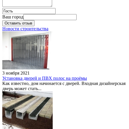
Ваш город
Алые паруса, агентство
Оставить отзыв
недвижимости
Новости строительства
Адрес:
Омск, улица
Фрунзе, 80 / Герцена, 18 -
428 офис, 4 этаж
3 ноября 2021
Установка дверей и ПВХ полос на проёмы
Как известно, дом начинается с дверей. Входная дизайнерская
дверь может стать...
АКБ Инвестторгбанк
Адрес:
Омск, улица
Маршала Жукова, 101/1 /