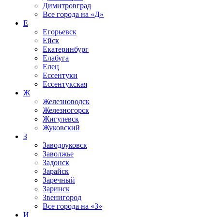
Димитровград
Все города на
«Д»
Е
Егорьевск
Ейск
Екатеринбург
Елабуга
Елец
Ессентуки
Ессентукская
Ж
Железноводск
Железногорск
Жигулевск
Жуковский
З
Заводоуковск
Заволжье
Задонск
Зарайск
Заречный
Заринск
Звенигород
Все города на
«З»
И