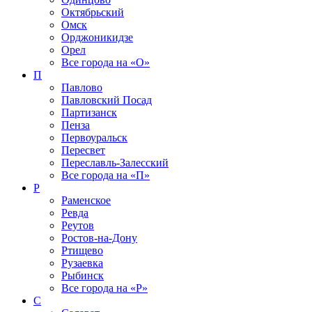
Октябрьский
Омск
Орджоникидзе
Орел
Все города на
«О»
П
Павлово
Павловский Посад
Партизанск
Пенза
Первоуральск
Пересвет
Переславль-Залесский
Все города на
«П»
Р
Раменское
Ревда
Реутов
Ростов-на-Дону
Ртищево
Рузаевка
Рыбинск
Все города на
«Р»
С