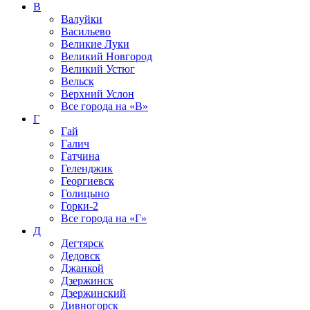
В
Валуйки
Васильево
Великие Луки
Великий Новгород
Великий Устюг
Вельск
Верхний Услон
Все города на
«В»
Г
Гай
Галич
Гатчина
Геленджик
Георгиевск
Голицыно
Горки-2
Все города на
«Г»
Д
Дегтярск
Дедовск
Джанкой
Дзержинск
Дзержинский
Дивногорск