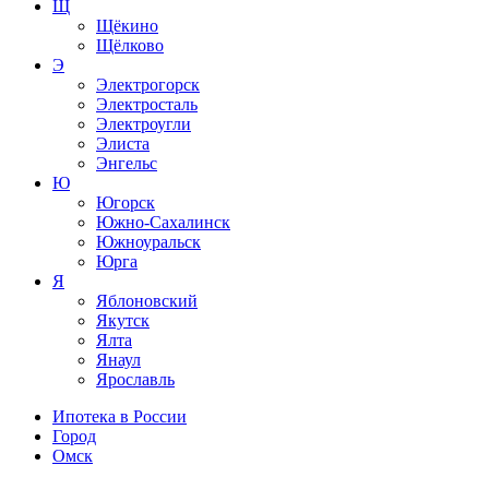
Щ
Щёкино
Щёлково
Э
Электрогорск
Электросталь
Электроугли
Элиста
Энгельс
Ю
Югорск
Южно-Сахалинск
Южноуральск
Юрга
Я
Яблоновский
Якутск
Ялта
Янаул
Ярославль
Ипотека в России
Город
Омск