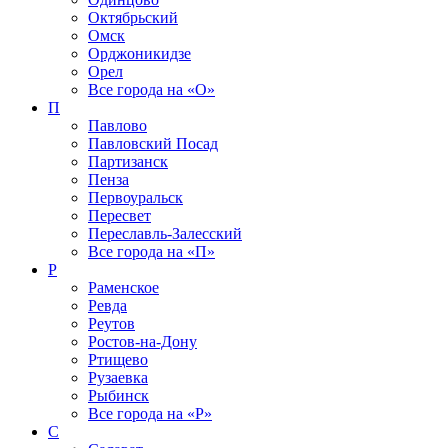
Октябрьский
Омск
Орджоникидзе
Орел
Все города на
«О»
П
Павлово
Павловский Посад
Партизанск
Пенза
Первоуральск
Пересвет
Переславль-Залесский
Все города на
«П»
Р
Раменское
Ревда
Реутов
Ростов-на-Дону
Ртищево
Рузаевка
Рыбинск
Все города на
«Р»
С