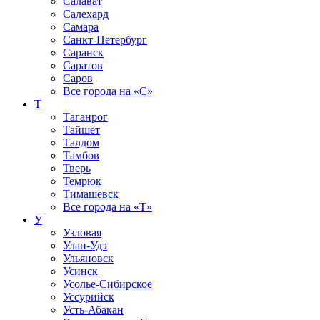
Салават
Салехард
Самара
Санкт-Петербург
Саранск
Саратов
Саров
Все города на
«С»
Т
Таганрог
Тайшет
Талдом
Тамбов
Тверь
Темрюк
Тимашевск
Все города на
«Т»
У
Узловая
Улан-Удэ
Ульяновск
Усинск
Усолье-Сибирское
Уссурийск
Усть-Абакан