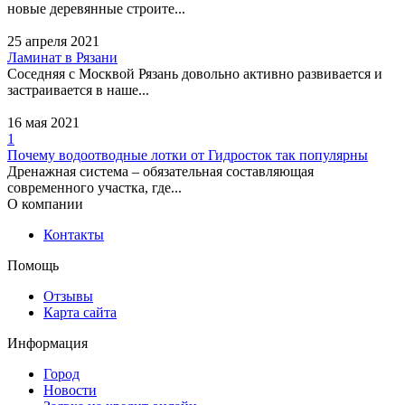
новые деревянные строите...
Адрес:
Омск, улица
Харьковская, 15а - 3
25 апреля 2021
кабинет, 2 этаж
Ламинат в Рязани
Соседняя с Москвой Рязань довольно активно развивается и
застраивается в наше...
16 мая 2021
1
Почему водоотводные лотки от Гидросток так популярны
Дренажная система – обязательная составляющая
современного участка, где...
О компании
Контакты
Копейка, агентство
Помощь
недвижимости
Отзывы
Адрес:
Омск, улица
Карта сайта
Лермонтова, 63 - 316
офис, 3 этаж
Информация
Город
Новости