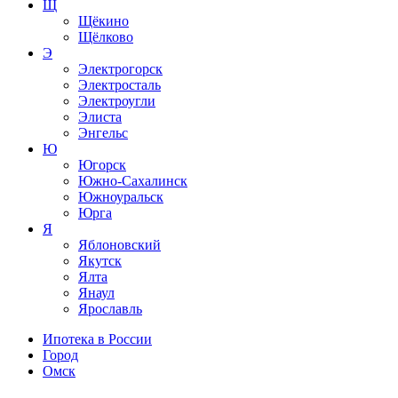
Щ
Щёкино
Щёлково
Э
Электрогорск
Электросталь
Электроугли
Элиста
Энгельс
Ю
Югорск
Южно-Сахалинск
Южноуральск
Юрга
Я
Яблоновский
Якутск
Ялта
Янаул
Ярославль
Ипотека в России
Город
Омск