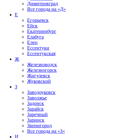
Димитровград
Все города на
«Д»
Е
Егорьевск
Ейск
Екатеринбург
Елабуга
Елец
Ессентуки
Ессентукская
Ж
Железноводск
Железногорск
Жигулевск
Жуковский
З
Заводоуковск
Заволжье
Задонск
Зарайск
Заречный
Заринск
Звенигород
Все города на
«З»
И