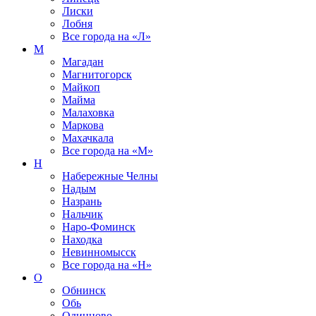
Лиски
Лобня
Все города на
«Л»
М
Магадан
Магнитогорск
Майкоп
Майма
Малаховка
Маркова
Махачкала
Все города на
«М»
Н
Набережные Челны
Надым
Назрань
Нальчик
Наро-Фоминск
Находка
Невинномысск
Все города на
«Н»
О
Обнинск
Обь
Одинцово