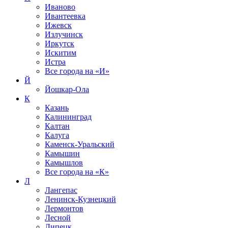
Иваново
Ивантеевка
Ижевск
Излучинск
Иркутск
Искитим
Истра
Все города на
«И»
Й
Йошкар-Ола
К
Казань
Калининград
Калтан
Калуга
Каменск-Уральский
Камышин
Камышлов
Все города на
«К»
Л
Лангепас
Ленинск-Кузнецкий
Лермонтов
Лесной
Липецк