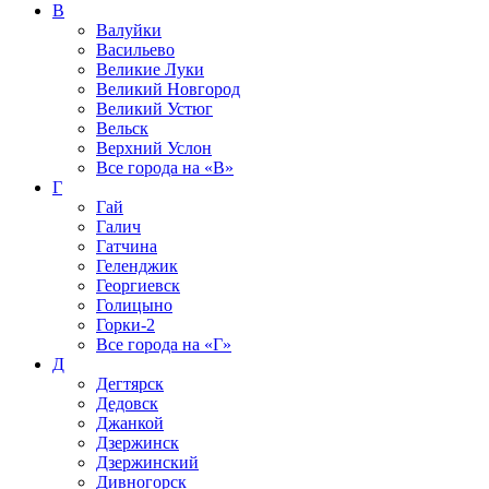
В
Валуйки
Васильево
Великие Луки
Великий Новгород
Великий Устюг
Вельск
Верхний Услон
Все города на
«В»
Г
Гай
Галич
Гатчина
Геленджик
Георгиевск
Голицыно
Горки-2
Все города на
«Г»
Д
Дегтярск
Дедовск
Джанкой
Дзержинск
Дзержинский
Дивногорск