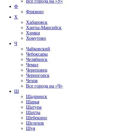
Все города на
«У»
Ф
Фрязино
Х
Хабаровск
Ханты-Мансийск
Химки
Хомутово
Ч
Чайковский
Чебоксары
Челябинск
Чемал
Череповец
Черногорск
Чехов
Все города на
«Ч»
Ш
Шадринск
Шарья
Шатура
Шахты
Шебекино
Шелехов
Шуя