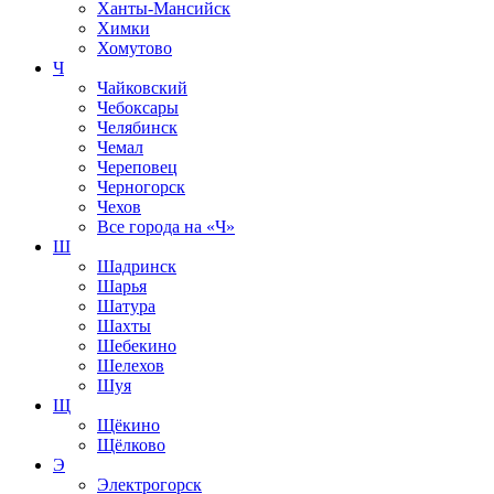
Ханты-Мансийск
Химки
Хомутово
Ч
Чайковский
Чебоксары
Челябинск
Чемал
Череповец
Черногорск
Чехов
Все города на
«Ч»
Ш
Шадринск
Шарья
Шатура
Шахты
Шебекино
Шелехов
Шуя
Щ
Щёкино
Щёлково
Э
Электрогорск