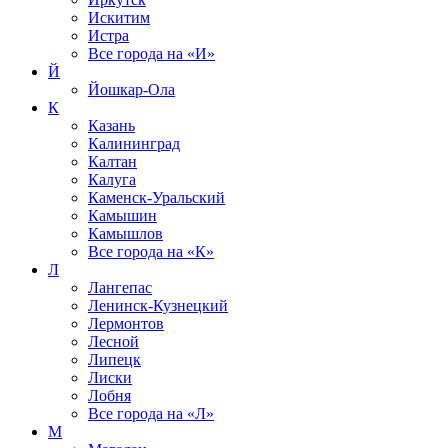
Искитим
Истра
Все города на
«И»
Й
Йошкар-Ола
К
Казань
Калининград
Калтан
Калуга
Каменск-Уральский
Камышин
Камышлов
Все города на
«К»
Л
Лангепас
Ленинск-Кузнецкий
Лермонтов
Лесной
Липецк
Лиски
Лобня
Все города на
«Л»
М