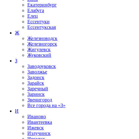
Екатеринбург
Елабуга
Елец
Ессентуки
Ессентукская
Ж
Железноводск
Железногорск
Жигулевск
Жуковский
З
Заводоуковск
Заволжье
Задонск
Зарайск
Заречный
Заринск
Звенигород
Все города на
«З»
И
Иваново
Ивантеевка
Ижевск
Излучинск
Иркутск