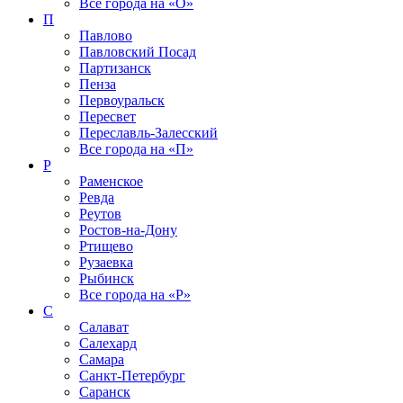
Все города на
«О»
П
Павлово
Павловский Посад
Партизанск
Пенза
Первоуральск
Пересвет
Переславль-Залесский
Все города на
«П»
Р
Раменское
Ревда
Реутов
Ростов-на-Дону
Ртищево
Рузаевка
Рыбинск
Все города на
«Р»
С
Салават
Салехард
Самара
Санкт-Петербург
Саранск