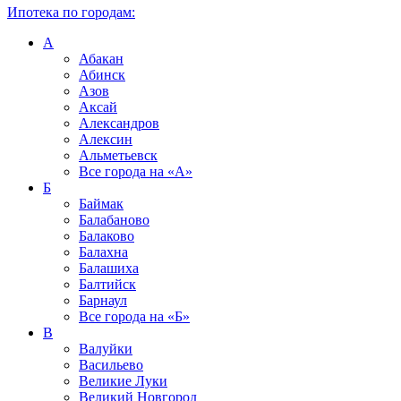
Ипотека по городам:
А
Абакан
Абинск
Азов
Аксай
Александров
Алексин
Альметьевск
Все города на
«А»
Б
Баймак
Балабаново
Балаково
Балахна
Балашиха
Балтийск
Барнаул
Все города на
«Б»
В
Валуйки
Васильево
Великие Луки
Великий Новгород