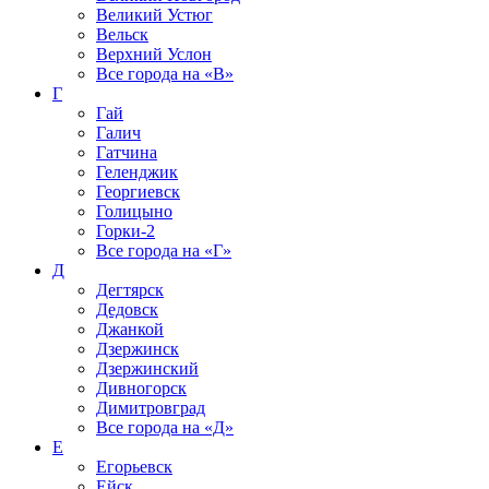
Великий Устюг
Вельск
Верхний Услон
Все города на
«В»
Г
Гай
Галич
Гатчина
Геленджик
Георгиевск
Голицыно
Горки-2
Все города на
«Г»
Д
Дегтярск
Дедовск
Джанкой
Дзержинск
Дзержинский
Дивногорск
Димитровград
Все города на
«Д»
Е
Егорьевск
Ейск