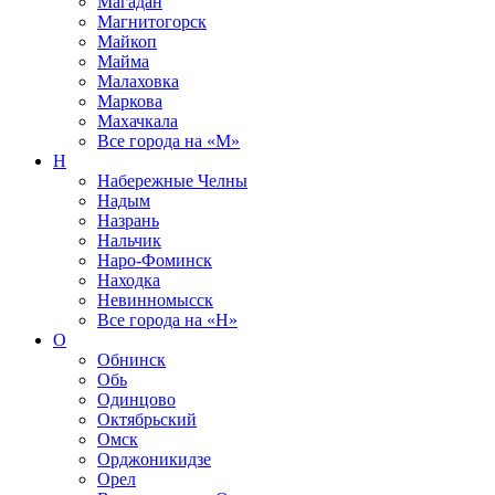
Магадан
Магнитогорск
Майкоп
Майма
Малаховка
Маркова
Махачкала
Все города на
«М»
Н
Набережные Челны
Надым
Назрань
Нальчик
Наро-Фоминск
Находка
Невинномысск
Все города на
«Н»
О
Обнинск
Обь
Одинцово
Октябрьский
Омск
Орджоникидзе
Орел