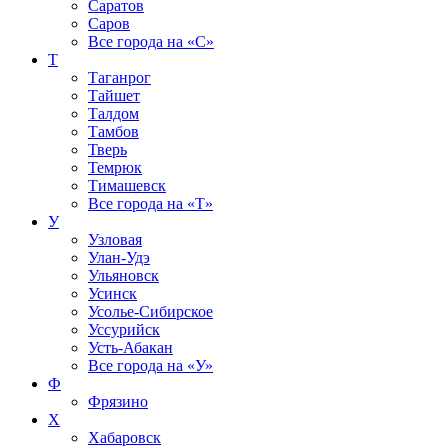
Саратов
Саров
Все города на
«С»
Т
Таганрог
Тайшет
Талдом
Тамбов
Тверь
Темрюк
Тимашевск
Все города на
«Т»
У
Узловая
Улан-Удэ
Ульяновск
Усинск
Усолье-Сибирское
Уссурийск
Усть-Абакан
Все города на
«У»
Ф
Фрязино
Х
Хабаровск