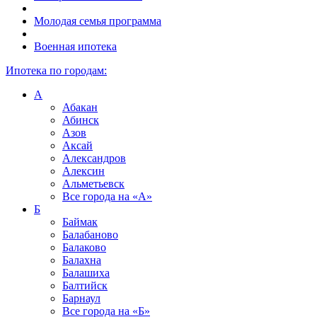
Молодая семья программа
Военная ипотека
Ипотека по городам:
А
Абакан
Абинск
Азов
Аксай
Александров
Алексин
Альметьевск
Все города на
«А»
Б
Баймак
Балабаново
Балаково
Балахна
Балашиха
Балтийск
Барнаул
Все города на
«Б»