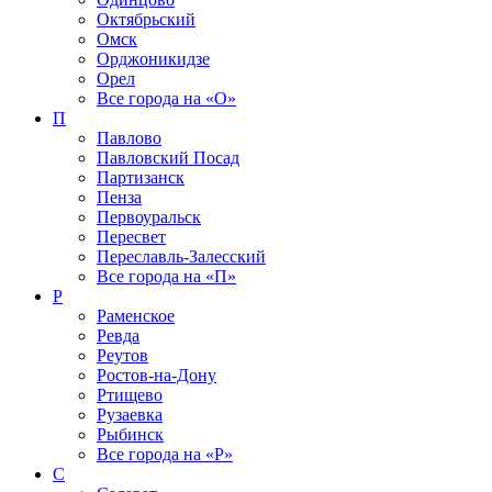
Октябрьский
Омск
Орджоникидзе
Орел
Все города на
«О»
П
Павлово
Павловский Посад
Партизанск
Пенза
Первоуральск
Пересвет
Переславль-Залесский
Все города на
«П»
Р
Раменское
Ревда
Реутов
Ростов-на-Дону
Ртищево
Рузаевка
Рыбинск
Все города на
«Р»
С