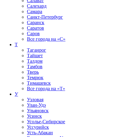
Салават
Салехард
Самара
Санкт-Петербург
Саранск
Саратов
Саров
Все города на
«С»
Т
Таганрог
Тайшет
Талдом
Тамбов
Тверь
Темрюк
Тимашевск
Все города на
«Т»
У
Узловая
Улан-Удэ
Ульяновск
Усинск
Усолье-Сибирское
Уссурийск
Усть-Абакан