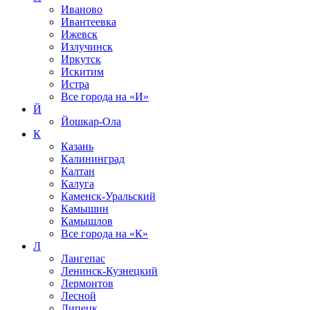
Иваново
Ивантеевка
Ижевск
Излучинск
Иркутск
Искитим
Истра
Все города на
«И»
Й
Йошкар-Ола
К
Казань
Калининград
Калтан
Калуга
Каменск-Уральский
Камышин
Камышлов
Все города на
«К»
Л
Лангепас
Ленинск-Кузнецкий
Лермонтов
Лесной
Липецк