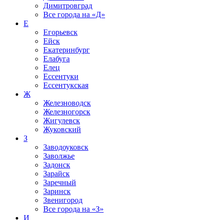
Димитровград
Все города на
«Д»
Е
Егорьевск
Ейск
Екатеринбург
Елабуга
Елец
Ессентуки
Ессентукская
Ж
Железноводск
Железногорск
Жигулевск
Жуковский
З
Заводоуковск
Заволжье
Задонск
Зарайск
Заречный
Заринск
Звенигород
Все города на
«З»
И