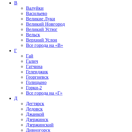
В
Валуйки
Васильево
Великие Луки
Великий Новгород
Великий Устюг
Вельск
Верхний Услон
Все города на
«В»
Г
Гай
Галич
Гатчина
Геленджик
Георгиевск
Голицыно
Горки-2
Все города на
«Г»
Д
Дегтярск
Дедовск
Джанкой
Дзержинск
Дзержинский
Дивногорск