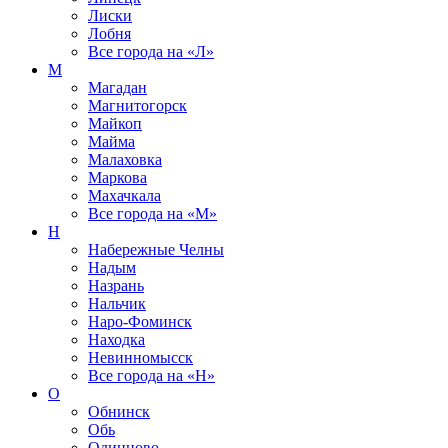
Лиски
Лобня
Все города на
«Л»
М
Магадан
Магнитогорск
Майкоп
Майма
Малаховка
Маркова
Махачкала
Все города на
«М»
Н
Набережные Челны
Надым
Назрань
Нальчик
Наро-Фоминск
Находка
Невинномысск
Все города на
«Н»
О
Обнинск
Обь
Одинцово