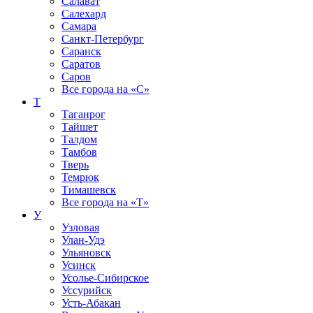
Салават
Салехард
Самара
Санкт-Петербург
Саранск
Саратов
Саров
Все города на
«С»
Т
Таганрог
Тайшет
Талдом
Тамбов
Тверь
Темрюк
Тимашевск
Все города на
«Т»
У
Узловая
Улан-Удэ
Ульяновск
Усинск
Усолье-Сибирское
Уссурийск
Усть-Абакан