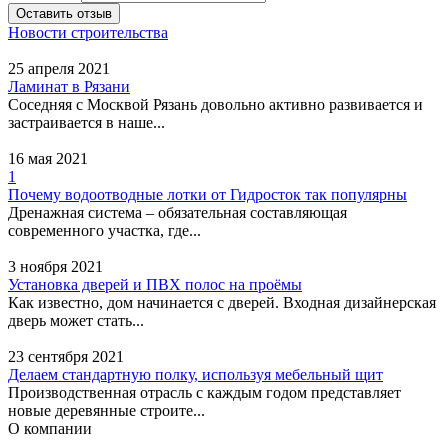
Город ДВ, агентство
Оставить отзыв
Новости строительства
недвижимости
25 апреля 2021
Адрес:
Петропавловск-
Ламинат в Рязани
Камчатский, улица 50
Соседняя с Москвой Рязань довольно активно развивается и
лет Октября проспект, 29
застраивается в наше...
- 35 офис
16 мая 2021
1
Риэлт сервис, агентство
Почему водоотводные лотки от Гидросток так популярны
недвижимости
Дренажная система – обязательная составляющая
современного участка, где...
Адрес:
Петропавловск-
Камчатский, улица
3 ноября 2021
Кавказская, 49 - 3 этаж
Установка дверей и ПВХ полос на проёмы
Как известно, дом начинается с дверей. Входная дизайнерская
дверь может стать...
Россельхозбанк
23 сентября 2021
Делаем стандартную полку, используя мебельный щит
Адрес:
Петропавловск-
Производственная отрасль с каждым годом представляет
Камчатский, улица
новые деревянные строите...
Победы проспект, 63 - 3
О компании
этаж