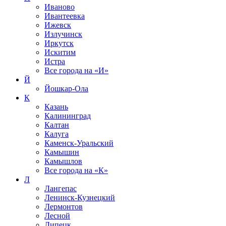
Иваново
Ивантеевка
Ижевск
Излучинск
Иркутск
Искитим
Истра
Все города на
«И»
Й
Йошкар-Ола
К
Казань
Калининград
Калтан
Калуга
Каменск-Уральский
Камышин
Камышлов
Все города на
«К»
Л
Лангепас
Ленинск-Кузнецкий
Лермонтов
Лесной
Липецк