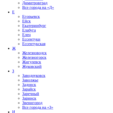
Димитровград
Все города на
«Д»
Е
Егорьевск
Ейск
Екатеринбург
Елабуга
Елец
Ессентуки
Ессентукская
Ж
Железноводск
Железногорск
Жигулевск
Жуковский
З
Заводоуковск
Заволжье
Задонск
Зарайск
Заречный
Заринск
Звенигород
Все города на
«З»
И