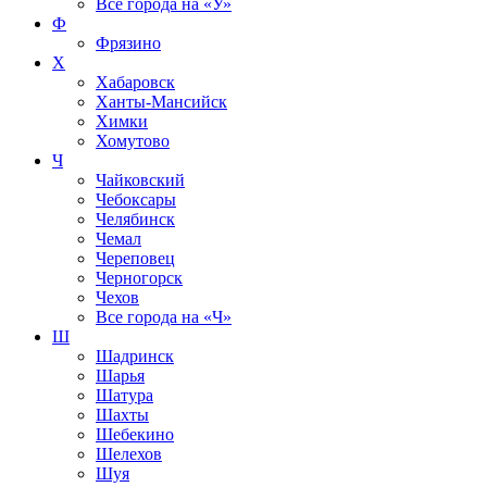
Все города на
«У»
Ф
Фрязино
Х
Хабаровск
Ханты-Мансийск
Химки
Хомутово
Ч
Чайковский
Чебоксары
Челябинск
Чемал
Череповец
Черногорск
Чехов
Все города на
«Ч»
Ш
Шадринск
Шарья
Шатура
Шахты
Шебекино
Шелехов
Шуя