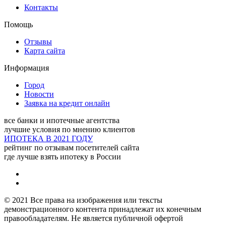
Контакты
Вариант недвижимость,
Помощь
агентство недвижимости
Отзывы
Карта сайта
Адрес:
Петропавловск-
Камчатский, улица
Информация
Ленинградская, 74 - 53
офис, 3 этаж
Город
Новости
Заявка на кредит онлайн
Русский Дом,
риэлторская компания
все банки и ипотечные агентства
лучшие условия по мнению клиентов
Адрес:
Петропавловск-
ИПОТЕКА В 2021 ГОДУ
Камчатский, улица 50
рейтинг по отзывам посетителей сайта
лет Октября проспект,
где лучше взять ипотеку в России
14/2 - 2 этаж
Сбербанк
© 2021 Все права на изображения или тексты
демонстрационного контента принадлежат их конечным
Адрес:
Петропавловск-
правообладателям. Не является публичной офертой
Камчатский, улица