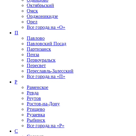
Октябрьский
Омск
Орджоникидзе
Орел
Все города на
«О»
П
Павлово
Павловский Посад
Партизанск
Пенза
Первоуральск
Пересвет
Переславль-Залесский
Все города на
«П»
Р
Раменское
Ревда
Реутов
Ростов-на-Дону
Ртищево
Рузаевка
Рыбинск
Все города на
«Р»
С