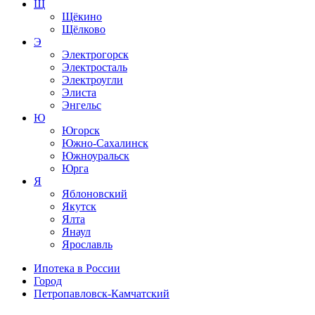
Щ
Щёкино
Щёлково
Э
Электрогорск
Электросталь
Электроугли
Элиста
Энгельс
Ю
Югорск
Южно-Сахалинск
Южноуральск
Юрга
Я
Яблоновский
Якутск
Ялта
Янаул
Ярославль
Ипотека в России
Город
Петропавловск-Камчатский