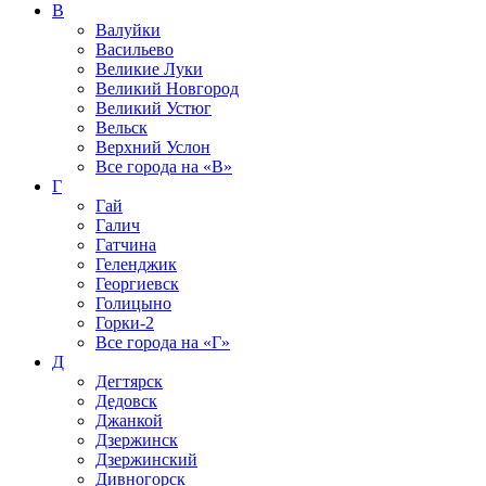
В
Валуйки
Васильево
Великие Луки
Великий Новгород
Великий Устюг
Вельск
Верхний Услон
Все города на
«В»
Г
Гай
Галич
Гатчина
Геленджик
Георгиевск
Голицыно
Горки-2
Все города на
«Г»
Д
Дегтярск
Дедовск
Джанкой
Дзержинск
Дзержинский
Дивногорск