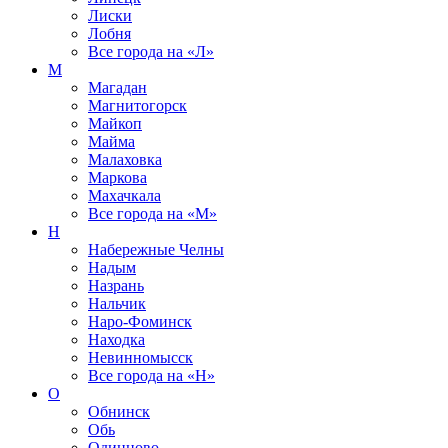
Лиски
Лобня
Все города на
«Л»
М
Магадан
Магнитогорск
Майкоп
Майма
Малаховка
Маркова
Махачкала
Все города на
«М»
Н
Набережные Челны
Надым
Назрань
Нальчик
Наро-Фоминск
Находка
Невинномысск
Все города на
«Н»
О
Обнинск
Обь
Одинцово