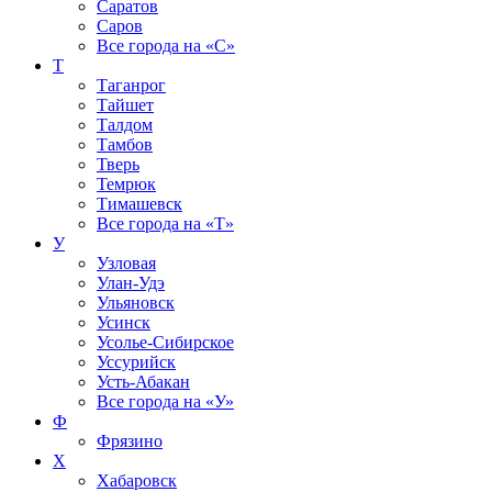
Саратов
Саров
Все города на
«С»
Т
Таганрог
Тайшет
Талдом
Тамбов
Тверь
Темрюк
Тимашевск
Все города на
«Т»
У
Узловая
Улан-Удэ
Ульяновск
Усинск
Усолье-Сибирское
Уссурийск
Усть-Абакан
Все города на
«У»
Ф
Фрязино
Х
Хабаровск