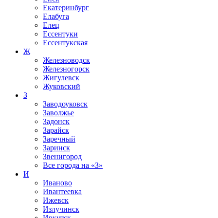
Екатеринбург
Елабуга
Елец
Ессентуки
Ессентукская
Ж
Железноводск
Железногорск
Жигулевск
Жуковский
З
Заводоуковск
Заволжье
Задонск
Зарайск
Заречный
Заринск
Звенигород
Все города на
«З»
И
Иваново
Ивантеевка
Ижевск
Излучинск
Иркутск