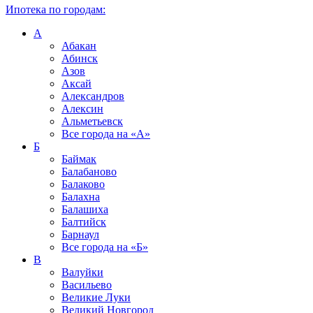
Ипотека по городам:
А
Абакан
Абинск
Азов
Аксай
Александров
Алексин
Альметьевск
Все города на
«А»
Б
Баймак
Балабаново
Балаково
Балахна
Балашиха
Балтийск
Барнаул
Все города на
«Б»
В
Валуйки
Васильево
Великие Луки
Великий Новгород