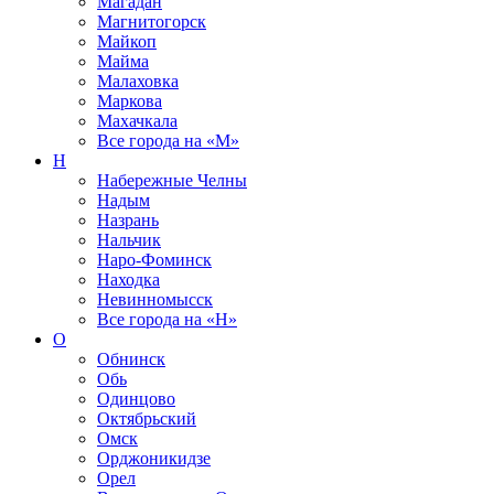
Магадан
Магнитогорск
Майкоп
Майма
Малаховка
Маркова
Махачкала
Все города на
«М»
Н
Набережные Челны
Надым
Назрань
Нальчик
Наро-Фоминск
Находка
Невинномысск
Все города на
«Н»
О
Обнинск
Обь
Одинцово
Октябрьский
Омск
Орджоникидзе
Орел