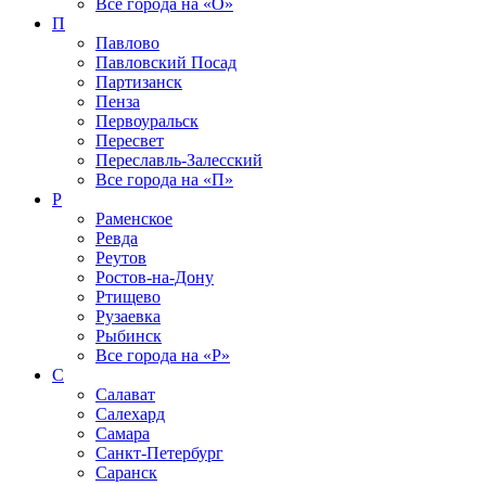
Все города на
«О»
П
Павлово
Павловский Посад
Партизанск
Пенза
Первоуральск
Пересвет
Переславль-Залесский
Все города на
«П»
Р
Раменское
Ревда
Реутов
Ростов-на-Дону
Ртищево
Рузаевка
Рыбинск
Все города на
«Р»
С
Салават
Салехард
Самара
Санкт-Петербург
Саранск