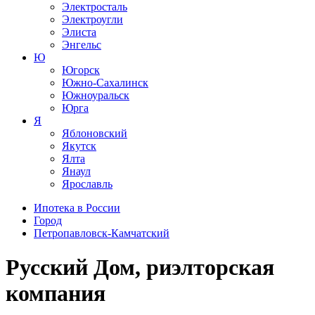
Электросталь
Электроугли
Элиста
Энгельс
Ю
Югорск
Южно-Сахалинск
Южноуральск
Юрга
Я
Яблоновский
Якутск
Ялта
Янаул
Ярославль
Ипотека в России
Город
Петропавловск-Камчатский
Русский Дом, риэлторская
компания