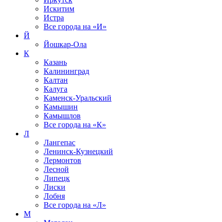
Искитим
Истра
Все города на
«И»
Й
Йошкар-Ола
К
Казань
Калининград
Калтан
Калуга
Каменск-Уральский
Камышин
Камышлов
Все города на
«К»
Л
Лангепас
Ленинск-Кузнецкий
Лермонтов
Лесной
Липецк
Лиски
Лобня
Все города на
«Л»
М