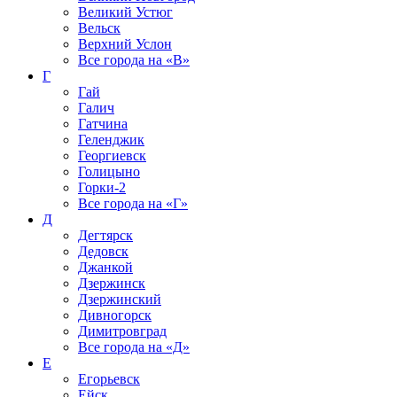
Великий Устюг
Вельск
Верхний Услон
Все города на
«В»
Г
Гай
Галич
Гатчина
Геленджик
Георгиевск
Голицыно
Горки-2
Все города на
«Г»
Д
Дегтярск
Дедовск
Джанкой
Дзержинск
Дзержинский
Дивногорск
Димитровград
Все города на
«Д»
Е
Егорьевск
Ейск