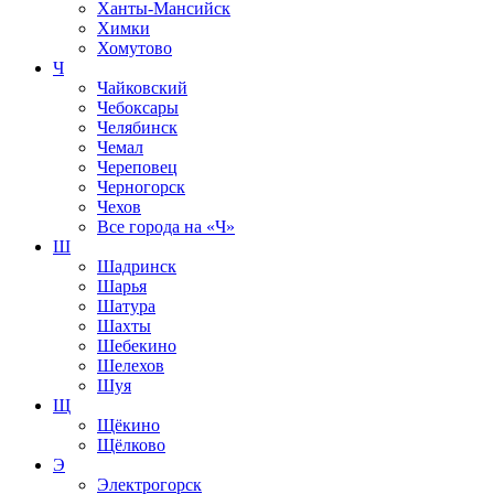
Ханты-Мансийск
Химки
Хомутово
Ч
Чайковский
Чебоксары
Челябинск
Чемал
Череповец
Черногорск
Чехов
Все города на
«Ч»
Ш
Шадринск
Шарья
Шатура
Шахты
Шебекино
Шелехов
Шуя
Щ
Щёкино
Щёлково
Э
Электрогорск