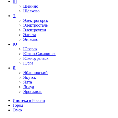
Щ
Щёкино
Щёлково
Э
Электрогорск
Электросталь
Электроугли
Элиста
Энгельс
Ю
Югорск
Южно-Сахалинск
Южноуральск
Юрга
Я
Яблоновский
Якутск
Ялта
Янаул
Ярославль
Ипотека в России
Город
Омск