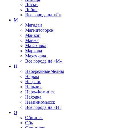
Лиски
Лобня
Все города на
«Л»
М
Магадан
Магнитогорск
Майкоп
Майма
Малаховка
Маркова
Махачкала
Все города на
«М»
Н
Набережные Челны
Надым
Назрань
Нальчик
Наро-Фоминск
Находка
Невинномысск
Все города на
«Н»
О
Обнинск
Обь
Одинцово