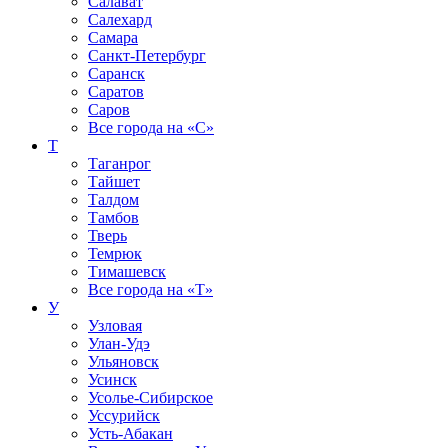
Салават
Салехард
Самара
Санкт-Петербург
Саранск
Саратов
Саров
Все города на
«С»
Т
Таганрог
Тайшет
Талдом
Тамбов
Тверь
Темрюк
Тимашевск
Все города на
«Т»
У
Узловая
Улан-Удэ
Ульяновск
Усинск
Усолье-Сибирское
Уссурийск
Усть-Абакан