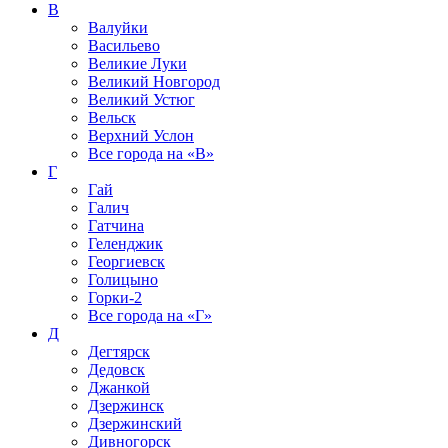
В
Валуйки
Васильево
Великие Луки
Великий Новгород
Великий Устюг
Вельск
Верхний Услон
Все города на
«В»
Г
Гай
Галич
Гатчина
Геленджик
Георгиевск
Голицыно
Горки-2
Все города на
«Г»
Д
Дегтярск
Дедовск
Джанкой
Дзержинск
Дзержинский
Дивногорск