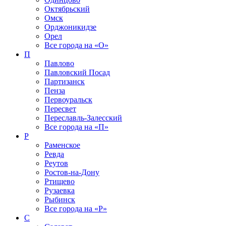
Октябрьский
Омск
Орджоникидзе
Орел
Все города на
«О»
П
Павлово
Павловский Посад
Партизанск
Пенза
Первоуральск
Пересвет
Переславль-Залесский
Все города на
«П»
Р
Раменское
Ревда
Реутов
Ростов-на-Дону
Ртищево
Рузаевка
Рыбинск
Все города на
«Р»
С