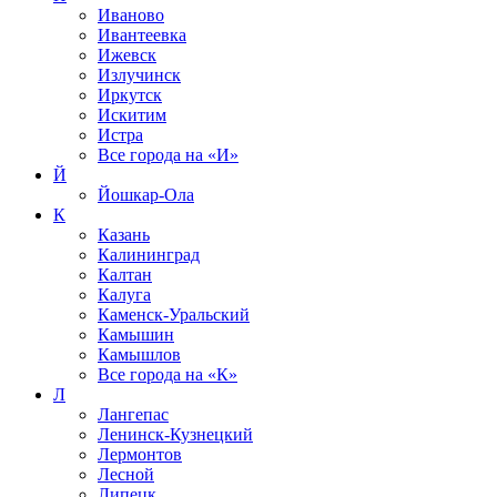
Иваново
Ивантеевка
Ижевск
Излучинск
Иркутск
Искитим
Истра
Все города на
«И»
Й
Йошкар-Ола
К
Казань
Калининград
Калтан
Калуга
Каменск-Уральский
Камышин
Камышлов
Все города на
«К»
Л
Лангепас
Ленинск-Кузнецкий
Лермонтов
Лесной
Липецк