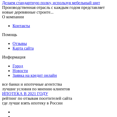
Делаем стандартную полку, используя мебельный щит
и юридических услуг
Производственная отрасль с каждым годом представляет
новые деревянные строите...
Адрес:
Омск, улица
О компании
Полковая, 34 - 28 офис, 2
этаж
Контакты
Помощь
Рекорд-риэлт, агентство
Отзывы
недвижимости
Карта сайта
Адрес:
Омск, улица
Информация
Академика Королёва
проспект, 3 - 705 офис, 7
Город
этаж
Новости
Заявка на кредит онлайн
Империя-Риэлт,
все банки и ипотечные агентства
лучшие условия по мнению клиентов
агентство новостроек
ИПОТЕКА В 2021 ГОДУ
рейтинг по отзывам посетителей сайта
Адрес:
Омск, улица 70
где лучше взять ипотеку в России
лет Октября, 25/5 - 705
офис, 7 этаж