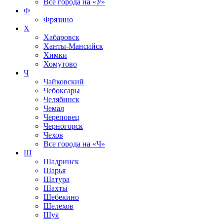
Все города на
«У»
Ф
Фрязино
Х
Хабаровск
Ханты-Мансийск
Химки
Хомутово
Ч
Чайковский
Чебоксары
Челябинск
Чемал
Череповец
Черногорск
Чехов
Все города на
«Ч»
Ш
Шадринск
Шарья
Шатура
Шахты
Шебекино
Шелехов
Шуя