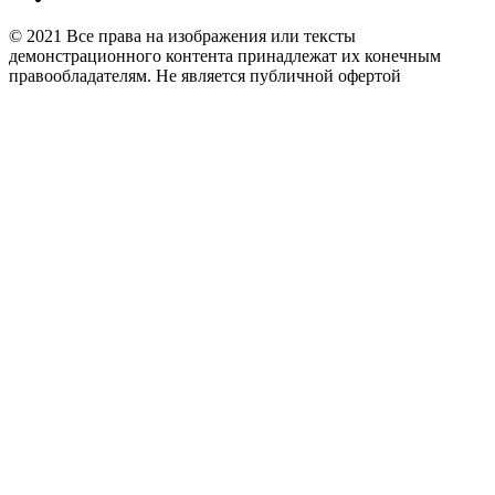
Разумный выбор,
© 2021 Все права на изображения или тексты
агентство недвижимости
демонстрационного контента принадлежат их конечным
правообладателям. Не является публичной офертой
и юридических услуг
Адрес:
Омск, улица
Мира проспект, 189 - 9
кабинет, 3 этаж