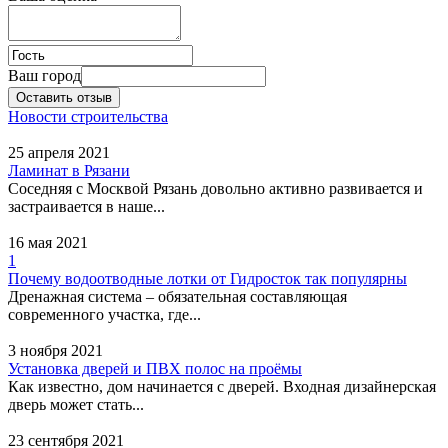
Адрес:
Омск, улица
Чапаева, 71 - 1 этаж
Ваш город
АН Почтарь,
Оставить отзыв
многопрофильная
Новости строительства
компания
25 апреля 2021
Ламинат в Рязани
Адрес:
Омск, улица
Соседняя с Москвой Рязань довольно активно развивается и
Харьковская, 36 / Рабочая
застраивается в наше...
6-я, 18
16 мая 2021
1
Омсксервис-риэлт,
Почему водоотводные лотки от Гидросток так популярны
агентство недвижимости
Дренажная система – обязательная составляющая
современного участка, где...
Адрес:
Омск, улица
Пушкина, 67 к1 - 404
3 ноября 2021
офис, 4 этаж
Установка дверей и ПВХ полос на проёмы
Как известно, дом начинается с дверей. Входная дизайнерская
дверь может стать...
Жилищная стратегия,
23 сентября 2021
агентство недвижимости