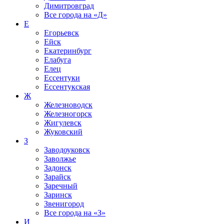
Димитровград
Все города на
«Д»
Е
Егорьевск
Ейск
Екатеринбург
Елабуга
Елец
Ессентуки
Ессентукская
Ж
Железноводск
Железногорск
Жигулевск
Жуковский
З
Заводоуковск
Заволжье
Задонск
Зарайск
Заречный
Заринск
Звенигород
Все города на
«З»
И