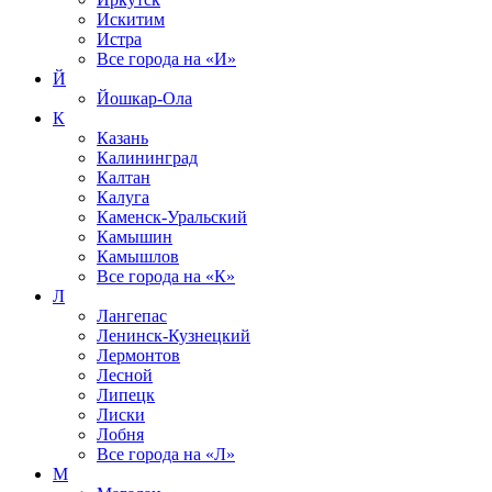
Искитим
Истра
Все города на
«И»
Й
Йошкар-Ола
К
Казань
Калининград
Калтан
Калуга
Каменск-Уральский
Камышин
Камышлов
Все города на
«К»
Л
Лангепас
Ленинск-Кузнецкий
Лермонтов
Лесной
Липецк
Лиски
Лобня
Все города на
«Л»
М