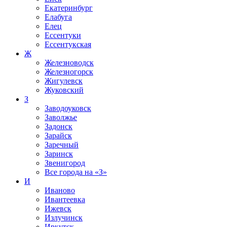
Екатеринбург
Елабуга
Елец
Ессентуки
Ессентукская
Ж
Железноводск
Железногорск
Жигулевск
Жуковский
З
Заводоуковск
Заволжье
Задонск
Зарайск
Заречный
Заринск
Звенигород
Все города на
«З»
И
Иваново
Ивантеевка
Ижевск
Излучинск
Иркутск