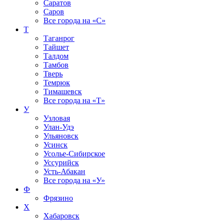
Саратов
Саров
Все города на
«С»
Т
Таганрог
Тайшет
Талдом
Тамбов
Тверь
Темрюк
Тимашевск
Все города на
«Т»
У
Узловая
Улан-Удэ
Ульяновск
Усинск
Усолье-Сибирское
Уссурийск
Усть-Абакан
Все города на
«У»
Ф
Фрязино
Х
Хабаровск