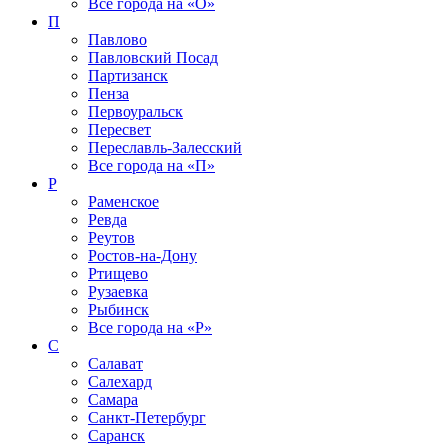
Все города на
«О»
П
Павлово
Павловский Посад
Партизанск
Пенза
Первоуральск
Пересвет
Переславль-Залесский
Все города на
«П»
Р
Раменское
Ревда
Реутов
Ростов-на-Дону
Ртищево
Рузаевка
Рыбинск
Все города на
«Р»
С
Салават
Салехард
Самара
Санкт-Петербург
Саранск