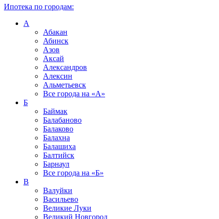
Ипотека по городам:
А
Абакан
Абинск
Азов
Аксай
Александров
Алексин
Альметьевск
Все города на
«А»
Б
Баймак
Балабаново
Балаково
Балахна
Балашиха
Балтийск
Барнаул
Все города на
«Б»
В
Валуйки
Васильево
Великие Луки
Великий Новгород