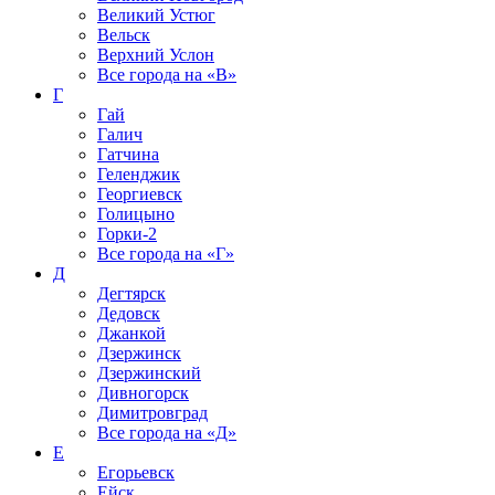
Великий Устюг
Вельск
Верхний Услон
Все города на
«В»
Г
Гай
Галич
Гатчина
Геленджик
Георгиевск
Голицыно
Горки-2
Все города на
«Г»
Д
Дегтярск
Дедовск
Джанкой
Дзержинск
Дзержинский
Дивногорск
Димитровград
Все города на
«Д»
Е
Егорьевск
Ейск