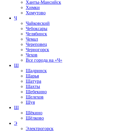
Ханты-Мансийск
Химки
Хомутово
Ч
Чайковский
Чебоксары
Челябинск
Чемал
Череповец
Черногорск
Чехов
Все города на
«Ч»
Ш
Шадринск
Шарья
Шатура
Шахты
Шебекино
Шелехов
Шуя
Щ
Щёкино
Щёлково
Э
Электрогорск