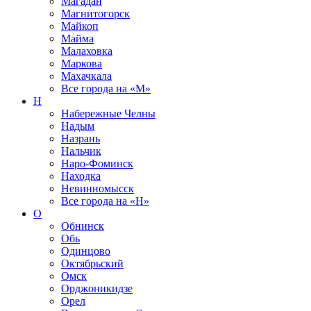
Магадан
Магнитогорск
Майкоп
Майма
Малаховка
Маркова
Махачкала
Все города на
«М»
Н
Набережные Челны
Надым
Назрань
Нальчик
Наро-Фоминск
Находка
Невинномысск
Все города на
«Н»
О
Обнинск
Обь
Одинцово
Октябрьский
Омск
Орджоникидзе
Орел